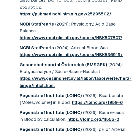
disturbances
.
DOI 10.1056/NEJMra1003327 · PMID
25295502
.
https://pubmed.ncbi.nlm.nih.gov/25295502/
NCBI StatPearls
(2024)
:
Physiology, Acid Base
Balance
.
https://www.ncbi.nlm.nih.gov/books/NBK507807/
NCBI StatPearls
(2024)
:
Arterial Blood Gas
.
https://www.ncbi.nlm.nih.gov/books/NBK536919/
Gesundheitsportal Österreich (BMSGPK)
(2024)
:
Blutgasanalyse / Säure-Basen-Haushalt
.
https://www.gesundheit.gv.at/labor/laborwerte/herz-
lunge/inhalt.html
Regenstrief Institute (LOINC)
(2026)
:
Bicarbonate
[Moles/volume] in Blood
.
https://loinc.org/1959-6
Regenstrief Institute (LOINC)
(2026)
:
Base excess
in Blood by calculation
.
https://loinc.org/11555-0
Regenstrief Institute (LOINC)
(2026)
:
pH of Arterial