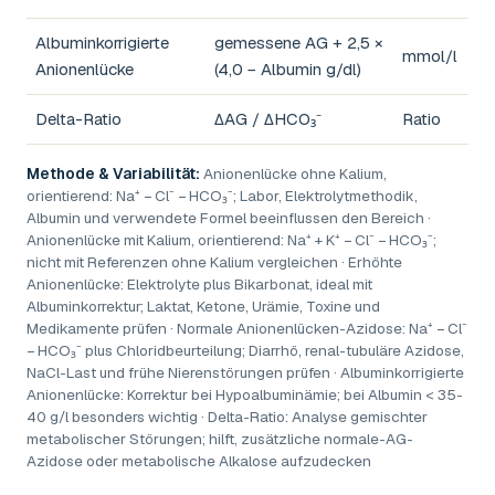
Albuminkorrigierte
gemessene AG + 2,5 ×
mmol/l
Anionenlücke
(4,0 − Albumin g/dl)
Delta-Ratio
ΔAG / ΔHCO₃⁻
Ratio
Methode & Variabilität:
Anionenlücke ohne Kalium,
orientierend: Na⁺ − Cl⁻ − HCO₃⁻; Labor, Elektrolytmethodik,
Albumin und verwendete Formel beeinflussen den Bereich ·
Anionenlücke mit Kalium, orientierend: Na⁺ + K⁺ − Cl⁻ − HCO₃⁻;
nicht mit Referenzen ohne Kalium vergleichen · Erhöhte
Anionenlücke: Elektrolyte plus Bikarbonat, ideal mit
Albuminkorrektur; Laktat, Ketone, Urämie, Toxine und
Medikamente prüfen · Normale Anionenlücken-Azidose: Na⁺ − Cl⁻
− HCO₃⁻ plus Chloridbeurteilung; Diarrhö, renal-tubuläre Azidose,
NaCl-Last und frühe Nierenstörungen prüfen · Albuminkorrigierte
Anionenlücke: Korrektur bei Hypoalbuminämie; bei Albumin < 35-
40 g/l besonders wichtig · Delta-Ratio: Analyse gemischter
metabolischer Störungen; hilft, zusätzliche normale-AG-
Azidose oder metabolische Alkalose aufzudecken