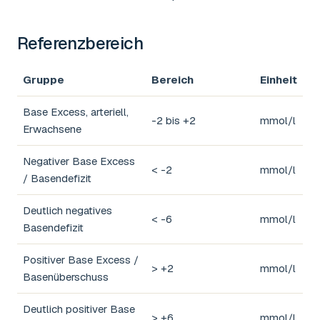
Referenzbereich
Gruppe
Bereich
Einheit
Base Excess, arteriell,
-2 bis +2
mmol/l
Erwachsene
Negativer Base Excess
< -2
mmol/l
/ Basendefizit
Deutlich negatives
< -6
mmol/l
Basendefizit
Positiver Base Excess /
> +2
mmol/l
Basenüberschuss
Deutlich positiver Base
> +6
mmol/l