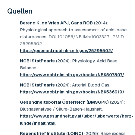
Quellen
Berend K, de Vries APJ, Gans ROB
(2014)
:
Physiological approach to assessment of acid-base
disturbances
.
DOI 10.1056/NEJMra1003327 · PMID
25295502
.
https://pubmed.ncbi.nlm.nih.gov/25295502/
NCBI StatPearls
(2024)
:
Physiology, Acid Base
Balance
.
https://www.ncbi.nlm.nih.gov/books/NBK507807/
NCBI StatPearls
(2024)
:
Arterial Blood Gas
.
https://www.ncbi.nlm.nih.gov/books/NBK536919/
Gesundheitsportal Österreich (BMSGPK)
(2024)
:
Blutgasanalyse / Säure-Basen-Haushalt
.
https://www.gesundheit.gv.at/labor/laborwerte/herz-
lunge/inhalt.html
Regenstrief Institute (LOINC)
(2026)
:
Base excess