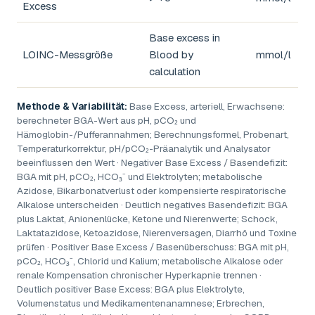
Excess
Base excess in
LOINC-Messgröße
Blood by
mmol/l
calculation
Methode & Variabilität:
Base Excess, arteriell, Erwachsene:
berechneter BGA-Wert aus pH, pCO₂ und
Hämoglobin-/Pufferannahmen; Berechnungsformel, Probenart,
Temperaturkorrektur, pH/pCO₂-Präanalytik und Analysator
beeinflussen den Wert · Negativer Base Excess / Basendefizit:
BGA mit pH, pCO₂, HCO₃⁻ und Elektrolyten; metabolische
Azidose, Bikarbonatverlust oder kompensierte respiratorische
Alkalose unterscheiden · Deutlich negatives Basendefizit: BGA
plus Laktat, Anionenlücke, Ketone und Nierenwerte; Schock,
Laktatazidose, Ketoazidose, Nierenversagen, Diarrhö und Toxine
prüfen · Positiver Base Excess / Basenüberschuss: BGA mit pH,
pCO₂, HCO₃⁻, Chlorid und Kalium; metabolische Alkalose oder
renale Kompensation chronischer Hyperkapnie trennen ·
Deutlich positiver Base Excess: BGA plus Elektrolyte,
Volumenstatus und Medikamentenanamnese; Erbrechen,