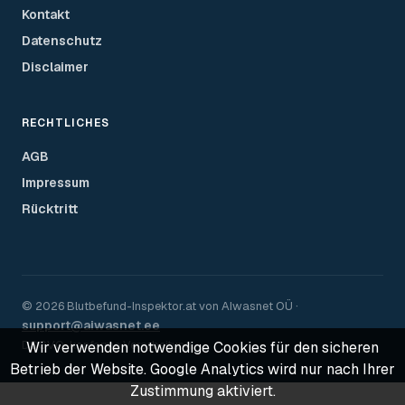
Kontakt
Datenschutz
Disclaimer
RECHTLICHES
AGB
Impressum
Rücktritt
©
2026
Blutbefund-Inspektor.
at
von
AIwasnet OÜ
·
support@aiwasnet.ee
DSGVO-konforme Verarbeitung
Wir verwenden notwendige Cookies für den sicheren
Betrieb der Website. Google Analytics wird nur nach Ihrer
Zustimmung aktiviert.