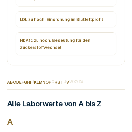
LDL zu hoch: Einordnung im Blutfettprofil
HbA1c zu hoch: Bedeutung für den
Zuckerstoffwechsel
J
Q
U
W
X
Y
Z
#
A
B
C
D
E
F
G
H
I
K
L
M
N
O
P
R
S
T
V
Alle Laborwerte von A bis Z
A