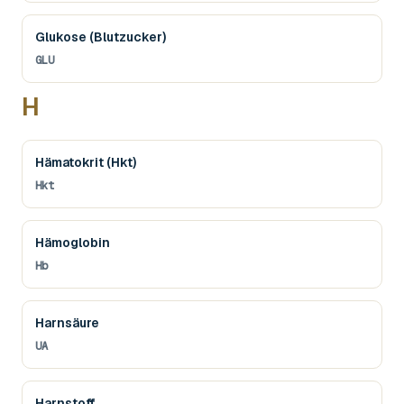
Glukose (Blutzucker)
GLU
H
Hämatokrit (Hkt)
Hkt
Hämoglobin
Hb
Harnsäure
UA
Harnstoff