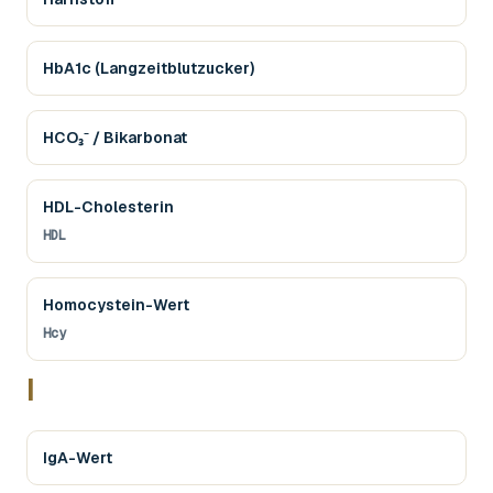
HbA1c (Langzeitblutzucker)
HCO₃⁻ / Bikarbonat
HDL-Cholesterin
HDL
Homocystein-Wert
Hcy
I
IgA-Wert