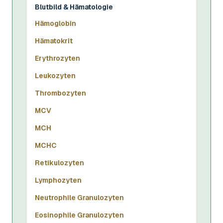
Blutbild & Hämatologie
Hämoglobin
Hämatokrit
Erythrozyten
Leukozyten
Thrombozyten
MCV
MCH
MCHC
Retikulozyten
Lymphozyten
Neutrophile Granulozyten
Eosinophile Granulozyten