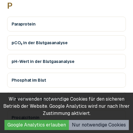
P
Paraprotein
pCO₂ in der Blutgasanalyse
pH-Wert in der Blutgasanalyse
Phosphat im Blut
Wir verwenden notwendige Cookies für den sicheren
pO₂ in der Blutgasanalyse
Betrieb der Website. Google Analytics wird nur nach Ihrer
Zustimmung aktiviert.
Procalcitonin
Google Analytics erlauben
Nur notwendige Cookies
PCT