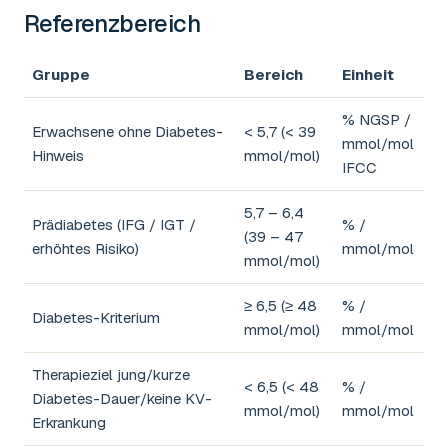
Referenzbereich
Gruppe
Bereich
Einheit
% NGSP /
Erwachsene ohne Diabetes-
< 5,7 (< 39
mmol/mol
Hinweis
mmol/mol)
IFCC
5,7 – 6,4
Prädiabetes (IFG / IGT /
% /
(39 – 47
erhöhtes Risiko)
mmol/mol
mmol/mol)
≥ 6,5 (≥ 48
% /
Diabetes-Kriterium
mmol/mol)
mmol/mol
Therapieziel jung/kurze
< 6,5 (< 48
% /
Diabetes-Dauer/keine KV-
mmol/mol)
mmol/mol
Erkrankung