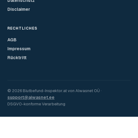
Datenschutz
Disclaimer
RECHTLICHES
AGB
Impressum
Rücktritt
©
2026
Blutbefund-Inspektor.
at
von
AIwasnet OÜ
·
support@aiwasnet.ee
DSGVO-konforme Verarbeitung