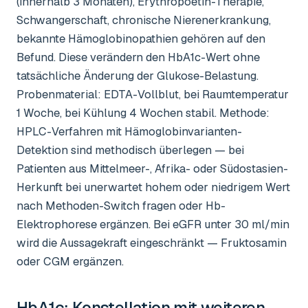
(innerhalb 3 Monaten), Erythropoetin-Therapie,
Schwangerschaft, chronische Nierenerkrankung,
bekannte Hämoglobinopathien gehören auf den
Befund. Diese verändern den HbA1c-Wert ohne
tatsächliche Änderung der Glukose-Belastung.
Probenmaterial: EDTA-Vollblut, bei Raumtemperatur
1 Woche, bei Kühlung 4 Wochen stabil. Methode:
HPLC-Verfahren mit Hämoglobinvarianten-
Detektion sind methodisch überlegen — bei
Patienten aus Mittelmeer-, Afrika- oder Südostasien-
Herkunft bei unerwartet hohem oder niedrigem Wert
nach Methoden-Switch fragen oder Hb-
Elektrophorese ergänzen. Bei eGFR unter 30 ml/min
wird die Aussagekraft eingeschränkt — Fruktosamin
oder CGM ergänzen.
HbA1c
: Konstellation mit weiteren