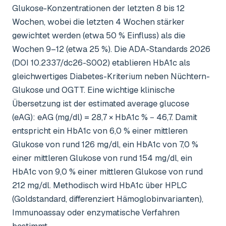
Glukose-Konzentrationen der letzten 8 bis 12
Wochen, wobei die letzten 4 Wochen stärker
gewichtet werden (etwa 50 % Einfluss) als die
Wochen 9–12 (etwa 25 %). Die ADA-Standards 2026
(DOI 10.2337/dc26-S002) etablieren HbA1c als
gleichwertiges Diabetes-Kriterium neben Nüchtern-
Glukose und OGTT. Eine wichtige klinische
Übersetzung ist der estimated average glucose
(eAG): eAG (mg/dl) = 28,7 × HbA1c % − 46,7. Damit
entspricht ein HbA1c von 6,0 % einer mittleren
Glukose von rund 126 mg/dl, ein HbA1c von 7,0 %
einer mittleren Glukose von rund 154 mg/dl, ein
HbA1c von 9,0 % einer mittleren Glukose von rund
212 mg/dl. Methodisch wird HbA1c über HPLC
(Goldstandard, differenziert Hämoglobinvarianten),
Immunoassay oder enzymatische Verfahren