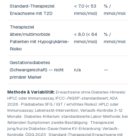
Standard-Therapieziel
< 7,0 (< 53
% /
Erwachsene mit T2D
mmol/mol)
mmol/mol
Therapieziel
ältere/multimorbide
< 8,0 (< 64
% /
Patienten mit Hypoglykämie-
mmol/mol)
mmol/mol
Risiko
Gestationsdiabetes
(Schwangerschaft) — nicht
n/a
—
primärer Marker
Methode & Variabilität:
Erwachsene ohne Diabetes-Hinweis:
HPLC oder Immunoassay, IFCC-/NGSP-standardisiert; ADA
2026 · Prädiabetes (IFG / IGT / erhöhtes Risiko): HPLC oder
Immunoassay; Lebensstil-Intervention, Verlaufs-Kontrolle 3-12
Monate · Diabetes-Kriterium: standardisierte Labor-Methode; bei
fehlenden Symptomen zweite Bestätigung · Therapieziel
jung/kurze Diabetes-Dauer/keine KV-Erkrankung: Verlaufs-
Kontrolle; ÖDG 2023 · Standard-Therapieziel Erwachsene mit