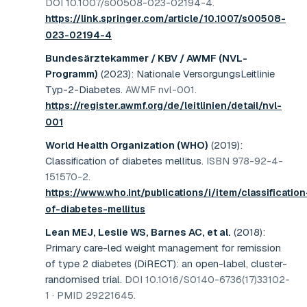
DOI 10.1007/s00508-023-02194-4
.
https://link.springer.com/article/10.1007/s00508-
023-02194-4
Bundesärztekammer / KBV / AWMF (NVL-
Programm)
(2023)
:
Nationale VersorgungsLeitlinie
Typ-2-Diabetes
.
AWMF nvl-001
.
https://register.awmf.org/de/leitlinien/detail/nvl-
001
World Health Organization (WHO)
(2019)
:
Classification of diabetes mellitus
.
ISBN 978-92-4-
151570-2
.
https://www.who.int/publications/i/item/classification
of-diabetes-mellitus
Lean MEJ, Leslie WS, Barnes AC, et al.
(2018)
:
Primary care-led weight management for remission
of type 2 diabetes (DiRECT): an open-label, cluster-
randomised trial
.
DOI 10.1016/S0140-6736(17)33102-
1 · PMID 29221645
.