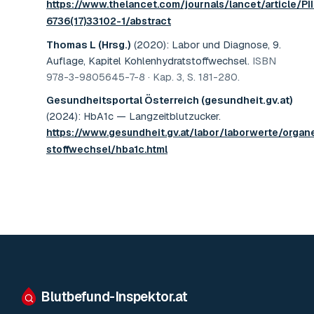
https://www.thelancet.com/journals/lancet/article/P
6736(17)33102-1/abstract
Thomas L (Hrsg.)
(2020)
:
Labor und Diagnose, 9.
Auflage, Kapitel Kohlenhydratstoffwechsel
.
ISBN
978-3-9805645-7-8 · Kap. 3, S. 181-280
.
Gesundheitsportal Österreich (gesundheit.gv.at)
(2024)
:
HbA1c — Langzeitblutzucker
.
https://www.gesundheit.gv.at/labor/laborwerte/organ
stoffwechsel/hba1c.html
Blutbefund-Inspektor.
at