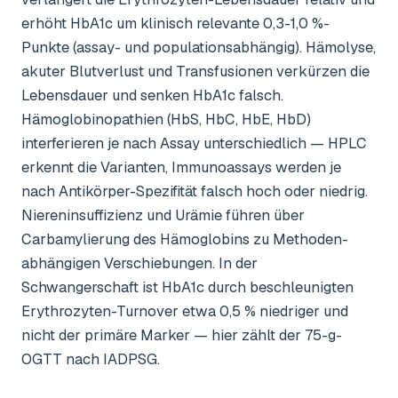
erhöht HbA1c um klinisch relevante 0,3-1,0 %-
Punkte (assay- und populationsabhängig). Hämolyse,
akuter Blutverlust und Transfusionen verkürzen die
Lebensdauer und senken HbA1c falsch.
Hämoglobinopathien (HbS, HbC, HbE, HbD)
interferieren je nach Assay unterschiedlich — HPLC
erkennt die Varianten, Immunoassays werden je
nach Antikörper-Spezifität falsch hoch oder niedrig.
Niereninsuffizienz und Urämie führen über
Carbamylierung des Hämoglobins zu Methoden-
abhängigen Verschiebungen. In der
Schwangerschaft ist HbA1c durch beschleunigten
Erythrozyten-Turnover etwa 0,5 % niedriger und
nicht der primäre Marker — hier zählt der 75-g-
OGTT nach IADPSG.