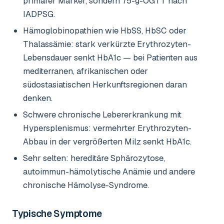
primärer Marker, sondern 75-g-OGTT nach
IADPSG.
Hämoglobinopathien wie HbSS, HbSC oder
Thalassämie: stark verkürzte Erythrozyten-
Lebensdauer senkt HbA1c — bei Patienten aus
mediterranen, afrikanischen oder
südostasiatischen Herkunftsregionen daran
denken.
Schwere chronische Lebererkrankung mit
Hypersplenismus: vermehrter Erythrozyten-
Abbau in der vergrößerten Milz senkt HbA1c.
Sehr selten: hereditäre Sphärozytose,
autoimmun-hämolytische Anämie und andere
chronische Hämolyse-Syndrome.
Typische Symptome