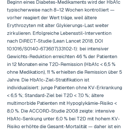
Beginn eines Diabetes-Medikaments wird der HbA1c
typischerweise nach 8–12 Wochen kontrolliert —
vorher reagiert der Wert träge, weil ältere
Erythrozyten mit alter Glykierungs-Last weiter
zirkulieren. Erfolgreiche Lebensstil-Intervention
nach DiRECT-Studie (Lean Lancet 2018, DOI
10.1016/S0140-6736(17)33102-1): bei intensiver
Gewichts-Reduktion erreichten 46 % der Patienten
in 12 Monaten eine T2D-Remission (HbA1c < 6,5 %
ohne Medikation), 11 % erhielten die Remission über 5
Jahre. Die HbA1c-Ziel-Stratifikation ist
individualisiert: junge Patienten ohne KV-Erkrankung
< 6,5 %; Standard-Ziel bei T2D < 7,0 %; ältere
multimorbide Patienten mit Hypoglykämie-Risiko <
8,0 %. Die ACCORD-Studie 2008 zeigte: intensive
HbA1c-Senkung unter 6,0 % bei T2D mit hohem KV-
Risiko erhöhte die Gesamt-Mortalität — daher ist ein