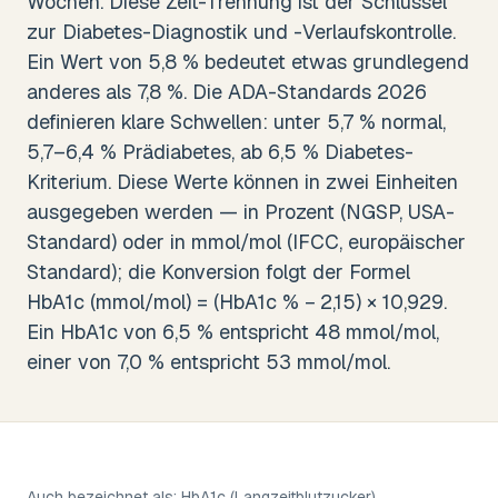
Wochen. Diese Zeit-Trennung ist der Schlüssel
zur Diabetes-Diagnostik und -Verlaufskontrolle.
Ein Wert von 5,8 % bedeutet etwas grundlegend
anderes als 7,8 %. Die ADA-Standards 2026
definieren klare Schwellen: unter 5,7 % normal,
5,7–6,4 % Prädiabetes, ab 6,5 % Diabetes-
Kriterium. Diese Werte können in zwei Einheiten
ausgegeben werden — in Prozent (NGSP, USA-
Standard) oder in mmol/mol (IFCC, europäischer
Standard); die Konversion folgt der Formel
HbA1c (mmol/mol) = (HbA1c % − 2,15) × 10,929.
Ein HbA1c von 6,5 % entspricht 48 mmol/mol,
einer von 7,0 % entspricht 53 mmol/mol.
Auch bezeichnet als:
HbA1c (Langzeitblutzucker)