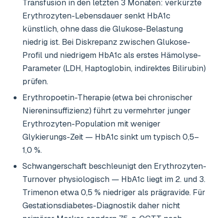
Transfusion in den letzten 3 Monaten: verkürzte
Erythrozyten-Lebensdauer senkt HbA1c
künstlich, ohne dass die Glukose-Belastung
niedrig ist. Bei Diskrepanz zwischen Glukose-
Profil und niedrigem HbA1c als erstes Hämolyse-
Parameter (LDH, Haptoglobin, indirektes Bilirubin)
prüfen.
Erythropoetin-Therapie (etwa bei chronischer
Niereninsuffizienz) führt zu vermehrter junger
Erythrozyten-Population mit weniger
Glykierungs-Zeit — HbA1c sinkt um typisch 0,5–
1,0 %.
Schwangerschaft beschleunigt den Erythrozyten-
Turnover physiologisch — HbA1c liegt im 2. und 3.
Trimenon etwa 0,5 % niedriger als prägravide. Für
Gestationsdiabetes-Diagnostik daher nicht