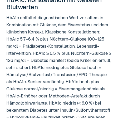
Blutwerten
HbA1c entfaltet diagnostischen Wert vor allem in
Kombination mit Glukose, dem Eisenstatus und dem
klinischen Kontext. Klassische Konstellationen:
HbA1c 5,7–6,4 % plus Nüchtern-Glukose 100–125
mg/dl = Prädiabetes-Konstellation, Lebensstil-
Intervention. HbA1c ≥ 6,5 % plus Nüchtern-Glukose ≥
126 mg/dl = Diabetes manifest (beide Kriterien erfüllt,
sehr sicher). HbA1c niedrig plus Glukose hoch =
Hämolyse/Blutverlust/Transfusion/EPO-Therapie
als HbA1c-Senker verdächtig. HbA1c hoch plus
Glukose normal/niedrig = Eisenmangelanämie als
HbA1c-Erhöher oder Methoden-Artefakt durch
Hämoglobinvariante. HbA1c niedrig (< 6,0 %) bei
bekanntem Diabetes unter Insulin/Sulfonylharnstoff
= Hypoglykämie-Häufigkeit prüfen, CGM erwägen.