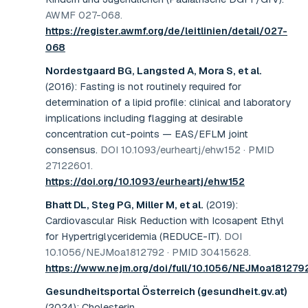
AWMF 027-068
.
https://register.awmf.org/de/leitlinien/detail/027-
068
Nordestgaard BG, Langsted A, Mora S, et al.
(2016)
:
Fasting is not routinely required for
determination of a lipid profile: clinical and laboratory
implications including flagging at desirable
concentration cut-points — EAS/EFLM joint
consensus
.
DOI 10.1093/eurheartj/ehw152 · PMID
27122601
.
https://doi.org/10.1093/eurheartj/ehw152
Bhatt DL, Steg PG, Miller M, et al.
(2019)
:
Cardiovascular Risk Reduction with Icosapent Ethyl
for Hypertriglyceridemia (REDUCE-IT)
.
DOI
10.1056/NEJMoa1812792 · PMID 30415628
.
https://www.nejm.org/doi/full/10.1056/NEJMoa181279
Gesundheitsportal Österreich (gesundheit.gv.at)
(2024)
:
Cholesterin
.