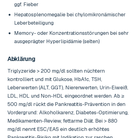
ggf. Fieber
Hepatosplenomegalie bei chylomikronämischer
Leberbeteiligung
Memory- oder Konzentrationsstörungen bei sehr
ausgeprägter Hyperlipidämie (selten)
Abklärung
Triglyzeride > 200 mg/dl sollten nüchtern
kontrolliert und mit Glukose, HbA1c, TSH,
Leberwerten (ALT, GGT), Nierenwerten, Urin-Eiweiß,
LDL, HDL und Non-HDL eingeordnet werden. Ab ≥
500 mg/dl rückt die Pankreatitis-Prävention in den
Vordergrund: Alkoholkarenz, Diabetes-Optimierung,
Medikamenten-Review, fettarme Diät. Bei > 880
mg/dl nennt ESC/EAS ein deutlich erhöhtes
Pankreatitis-Risiko mit Indikation zur raschen