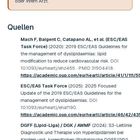
oder Ihrem Arzt.
Quellen
Mach F, Baigent C, Catapano AL, et al. (ESC/EAS
Task Force)
(2020)
:
2019 ESC/EAS Guidelines for
the management of dyslipidaemias: lipid
modification to reduce cardiovascular risk
.
DOI
10.1093/eurheartj/ehz455 · PMID 31504418
.
https://academic.oup.com/eurheartj/article/41/1/111/
ESC/EAS Task Force
(2025)
:
2025 Focused
Update of the 2019 ESC/EAS Guidelines for the
management of dyslipidaemias
.
DOI
10.1093/eurheartj/ehaf190
.
https://academic.oup.com/eurheartj/article/46/42/
DGFF (Lipid-Liga) / DGK / AWMF
(2024)
:
S3-Leitlinie
Diagnostik und Therapie von Hyperlipidämien bei
Kindern und Jugendlichen (Pädiatrische DGFF/GfV)
.