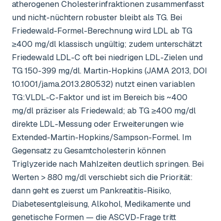
atherogenen Cholesterinfraktionen zusammenfasst
und nicht-nüchtern robuster bleibt als TG. Bei
Friedewald-Formel-Berechnung wird LDL ab TG
≥400 mg/dl klassisch ungültig; zudem unterschätzt
Friedewald LDL-C oft bei niedrigen LDL-Zielen und
TG 150-399 mg/dl. Martin-Hopkins (JAMA 2013, DOI
10.1001/jama.2013.280532) nutzt einen variablen
TG:VLDL-C-Faktor und ist im Bereich bis ~400
mg/dl präziser als Friedewald; ab TG ≥400 mg/dl
direkte LDL-Messung oder Erweiterungen wie
Extended-Martin-Hopkins/Sampson-Formel. Im
Gegensatz zu Gesamtcholesterin können
Triglyzeride nach Mahlzeiten deutlich springen. Bei
Werten > 880 mg/dl verschiebt sich die Priorität:
dann geht es zuerst um Pankreatitis-Risiko,
Diabetesentgleisung, Alkohol, Medikamente und
genetische Formen — die ASCVD-Frage tritt