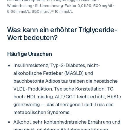
Wiederholung · SI-Umrechnung: Faktor 0,01129; 500 mg/dl ≈
5,65 mmol/L; 880 mg/dl ≈ 10 mmol/L
Was kann ein erhöhter
Triglyceride-
Wert
bedeuten?
Häufige Ursachen
Insulinresistenz, Typ-2-Diabetes, nicht-
alkoholische Fettleber (MASLD) und
bauchbetonte Adipositas treiben die hepatische
VLDL-Produktion. Typische Konstellation: TG
hoch, HDL niedrig, ALT/GGT leicht erhöht, HbA1c
grenzwertig — das atherogene Lipid-Trias des
metabolischen Syndroms.
Alkohol, sehr kohlenhydratreiche Ernährung und
eine nicht-nüchterne Blutabnahme können