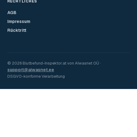
RECHTLICHES
AGB
Impressum
Rücktritt
©
2026
Blutbefund-Inspektor.
at
von
AIwasnet OÜ
·
support@aiwasnet.ee
DSGVO-konforme Verarbeitung