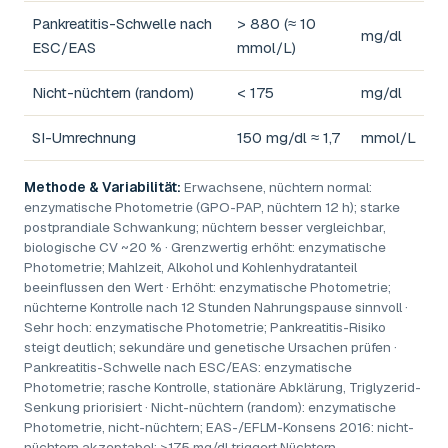
Pankreatitis-Schwelle nach
> 880 (≈ 10
mg/dl
ESC/EAS
mmol/L)
Nicht-nüchtern (random)
< 175
mg/dl
SI-Umrechnung
150 mg/dl ≈ 1,7
mmol/L
Methode & Variabilität:
Erwachsene, nüchtern normal:
enzymatische Photometrie (GPO-PAP, nüchtern 12 h); starke
postprandiale Schwankung; nüchtern besser vergleichbar,
biologische CV ~20 % · Grenzwertig erhöht: enzymatische
Photometrie; Mahlzeit, Alkohol und Kohlenhydratanteil
beeinflussen den Wert · Erhöht: enzymatische Photometrie;
nüchterne Kontrolle nach 12 Stunden Nahrungspause sinnvoll ·
Sehr hoch: enzymatische Photometrie; Pankreatitis-Risiko
steigt deutlich; sekundäre und genetische Ursachen prüfen ·
Pankreatitis-Schwelle nach ESC/EAS: enzymatische
Photometrie; rasche Kontrolle, stationäre Abklärung, Triglyzerid-
Senkung priorisiert · Nicht-nüchtern (random): enzymatische
Photometrie, nicht-nüchtern; EAS-/EFLM-Konsens 2016: nicht-
nüchtern akzeptabel; >175 mg/dl triggert Nüchtern-