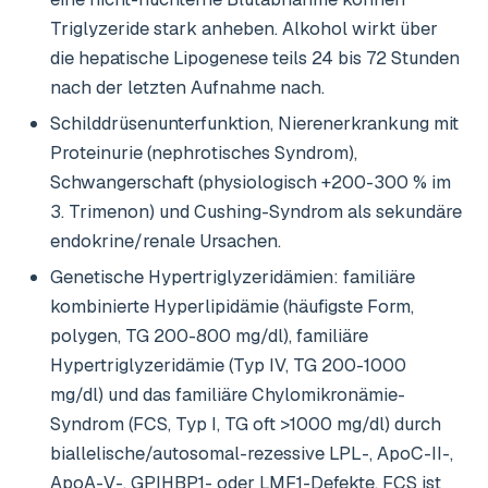
Triglyzeride stark anheben. Alkohol wirkt über
die hepatische Lipogenese teils 24 bis 72 Stunden
nach der letzten Aufnahme nach.
Schilddrüsenunterfunktion, Nierenerkrankung mit
Proteinurie (nephrotisches Syndrom),
Schwangerschaft (physiologisch +200-300 % im
3. Trimenon) und Cushing-Syndrom als sekundäre
endokrine/renale Ursachen.
Genetische Hypertriglyzeridämien: familiäre
kombinierte Hyperlipidämie (häufigste Form,
polygen, TG 200-800 mg/dl), familiäre
Hypertriglyzeridämie (Typ IV, TG 200-1000
mg/dl) und das familiäre Chylomikronämie-
Syndrom (FCS, Typ I, TG oft >1000 mg/dl) durch
biallelische/autosomal-rezessive LPL-, ApoC-II-,
ApoA-V-, GPIHBP1- oder LMF1-Defekte. FCS ist