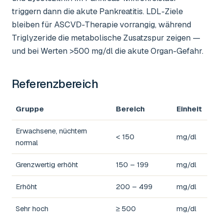
triggern dann die akute Pankreatitis. LDL-Ziele
bleiben für ASCVD-Therapie vorrangig, während
Triglyzeride die metabolische Zusatzspur zeigen —
und bei Werten >500 mg/dl die akute Organ-Gefahr.
Referenzbereich
Gruppe
Bereich
Einheit
Erwachsene, nüchtern
< 150
mg/dl
normal
Grenzwertig erhöht
150 – 199
mg/dl
Erhöht
200 – 499
mg/dl
Sehr hoch
≥ 500
mg/dl