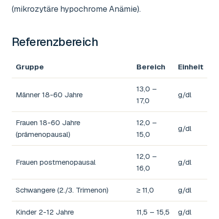
(mikrozytäre hypochrome Anämie).
Referenzbereich
Gruppe
Bereich
Einheit
13,0 –
Männer 18-60 Jahre
g/dl
17,0
Frauen 18-60 Jahre
12,0 –
g/dl
(prämenopausal)
15,0
12,0 –
Frauen postmenopausal
g/dl
16,0
Schwangere (2./3. Trimenon)
≥ 11,0
g/dl
Kinder 2-12 Jahre
11,5 – 15,5
g/dl