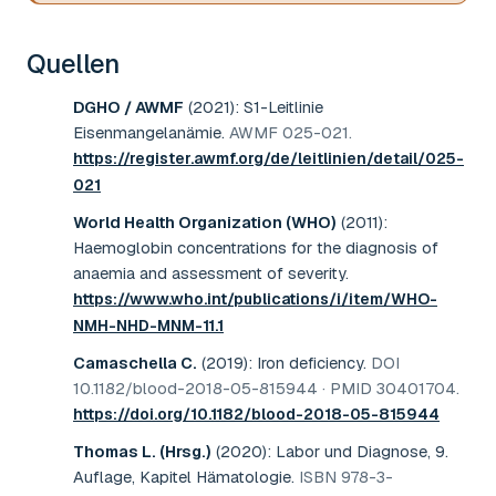
Quellen
DGHO / AWMF
(2021)
:
S1-Leitlinie
Eisenmangelanämie
.
AWMF 025-021
.
https://register.awmf.org/de/leitlinien/detail/025-
021
World Health Organization (WHO)
(2011)
:
Haemoglobin concentrations for the diagnosis of
anaemia and assessment of severity
.
https://www.who.int/publications/i/item/WHO-
NMH-NHD-MNM-11.1
Camaschella C.
(2019)
:
Iron deficiency
.
DOI
10.1182/blood-2018-05-815944 · PMID 30401704
.
https://doi.org/10.1182/blood-2018-05-815944
Thomas L. (Hrsg.)
(2020)
:
Labor und Diagnose, 9.
Auflage, Kapitel Hämatologie
.
ISBN 978-3-