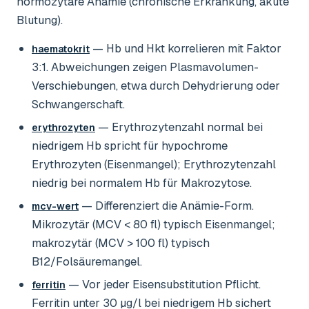
normozytäre Anämie (chronische Erkrankung, akute
Blutung).
— Hb und Hkt korrelieren mit Faktor
haematokrit
3:1. Abweichungen zeigen Plasmavolumen-
Verschiebungen, etwa durch Dehydrierung oder
Schwangerschaft.
— Erythrozytenzahl normal bei
erythrozyten
niedrigem Hb spricht für hypochrome
Erythrozyten (Eisenmangel); Erythrozytenzahl
niedrig bei normalem Hb für Makrozytose.
— Differenziert die Anämie-Form.
mcv-wert
Mikrozytär (MCV < 80 fl) typisch Eisenmangel;
makrozytär (MCV > 100 fl) typisch
B12/Folsäuremangel.
— Vor jeder Eisensubstitution Pflicht.
ferritin
Ferritin unter 30 µg/l bei niedrigem Hb sichert