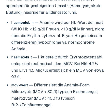
sprechen für gesteigerten Umsatz (Hämolyse, akute
Blutung), niedrige für Bildungsstörung.
— Anämie wird per Hb-Wert definiert
haemoglobin
(WHO Hb < 12 g/dl Frauen, < 13 g/dl Männer), nicht
über die Erythrozytenzahl. Erys + Hb gemeinsam
differenzieren hypochrome vs. normochrome
Anämie.
— Hkt geteilt durch Erythrozytenzahl
haematokrit
entspricht rechnerisch dem MCV. Bei Hkt 42 %
und Erys 4,5 Mio/µl ergibt sich ein MCV von etwa
93 fl.
— Differenziert die Anämie-Form.
mcv-wert
Mikrozytär (MCV < 80 fl) typisch Eisenmangel;
makrozytär (MCV > 100 fl) typisch
B12-/Folsäuremangel.