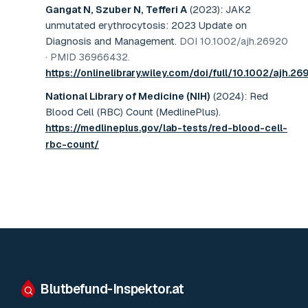
Gangat N, Szuber N, Tefferi A
(2023)
:
JAK2
unmutated erythrocytosis: 2023 Update on
Diagnosis and Management
.
DOI 10.1002/ajh.26920
· PMID 36966432
.
https://onlinelibrary.wiley.com/doi/full/10.1002/ajh.2
National Library of Medicine (NIH)
(2024)
:
Red
Blood Cell (RBC) Count (MedlinePlus)
.
https://medlineplus.gov/lab-tests/red-blood-cell-
rbc-count/
Blutbefund-Inspektor.
at