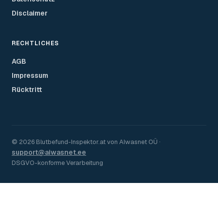
Disclaimer
RECHTLICHES
AGB
Impressum
Rücktritt
©
2026
Blutbefund-Inspektor.
at
von
AIwasnet OÜ
·
support@aiwasnet.ee
DSGVO-konforme Verarbeitung