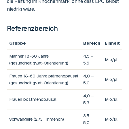
die Reifung im Knochenmark, ohne dass EPO selbst
niedrig wäre.
Referenzbereich
Gruppe
Bereich
Einheit
Männer 18-60 Jahre
4,5 –
Mio/µl
(gesundheit.gv.at-Orientierung)
5,5
Frauen 18-60 Jahre prämenopausal
4,0 –
Mio/µl
(gesundheit.gv.at-Orientierung)
5,0
4,0 –
Frauen postmenopausal
Mio/µl
5,3
3,5 –
Schwangere (2./3. Trimenon)
Mio/µl
5,0