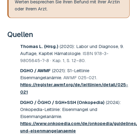
Werten besprechen Sie Ihren Befund mit Ihrer Ärztin
oder Ihrem Arzt.
Quellen
Thomas L. (Hrsg.)
(2020)
:
Labor und Diagnose, 9.
Auflage, Kapitel Hämatologie
.
ISBN 978-3-
9805645-7-8 · Kap. 1, S. 12–80
.
DGHO / AWMF
(2021)
:
S1-Leitlinie
Eisenmangelanämie
.
AWMF 025-021
.
https://register.awmf.org/de/leitlinien/detail/025-
021
DGHO / ÖGHO / SGH+SSH (Onkopedia)
(2024)
:
Onkopedia-Leitlinie: Eisenmangel und
Eisenmangelanämie
.
https://www.onkopedia.com/de/onkopedia/guidelines
und-eisenmangelanaemie