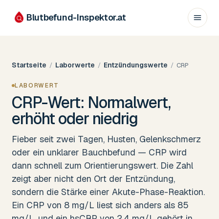
Blutbefund-Inspektor.
at
Startseite
Laborwerte
Entzündungswerte
/
/
/
CRP
LABORWERT
CRP-Wert: Normalwert,
erhöht oder niedrig
Fieber seit zwei Tagen, Husten, Gelenkschmerz
oder ein unklarer Bauchbefund — CRP wird
dann schnell zum Orientierungswert. Die Zahl
zeigt aber nicht den Ort der Entzündung,
sondern die Stärke einer Akute-Phase-Reaktion.
Ein CRP von 8 mg/L liest sich anders als 85
mg/L, und ein hsCRP von 2,4 mg/L gehört in