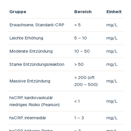
Gruppe
Bereich
Einheit
Erwachsene, Standard-CRP
< 5
mg/L
Leichte Erhöhung
5 – 10
mg/L
Moderate Entzündung
10 – 50
mg/L
Starke Entzündungsreaktion
> 50
mg/L
> 200 (oft
Massive Entzündung
mg/L
200 – 500)
hsCRP, kardiovaskulär
< 1
mg/L
niedriges Risiko (Pearson)
hsCRP, intermediär
1 – 3
mg/L
hsCRP, höheres Risiko
> 3
mg/L