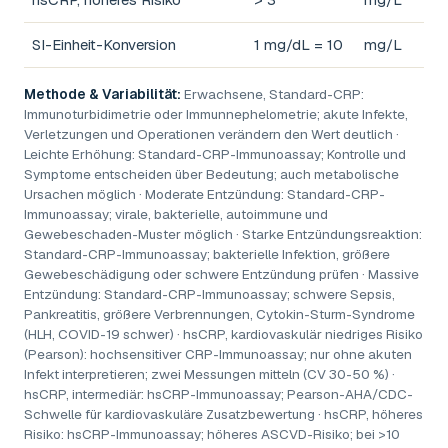
SI-Einheit-Konversion
1 mg/dL = 10
mg/L
Methode & Variabilität:
Erwachsene, Standard-CRP:
Immunoturbidimetrie oder Immunnephelometrie; akute Infekte,
Verletzungen und Operationen verändern den Wert deutlich ·
Leichte Erhöhung: Standard-CRP-Immunoassay; Kontrolle und
Symptome entscheiden über Bedeutung; auch metabolische
Ursachen möglich · Moderate Entzündung: Standard-CRP-
Immunoassay; virale, bakterielle, autoimmune und
Gewebeschaden-Muster möglich · Starke Entzündungsreaktion:
Standard-CRP-Immunoassay; bakterielle Infektion, größere
Gewebeschädigung oder schwere Entzündung prüfen · Massive
Entzündung: Standard-CRP-Immunoassay; schwere Sepsis,
Pankreatitis, größere Verbrennungen, Cytokin-Sturm-Syndrome
(HLH, COVID-19 schwer) · hsCRP, kardiovaskulär niedriges Risiko
(Pearson): hochsensitiver CRP-Immunoassay; nur ohne akuten
Infekt interpretieren; zwei Messungen mitteln (CV 30-50 %) ·
hsCRP, intermediär: hsCRP-Immunoassay; Pearson-AHA/CDC-
Schwelle für kardiovaskuläre Zusatzbewertung · hsCRP, höheres
Risiko: hsCRP-Immunoassay; höheres ASCVD-Risiko; bei >10