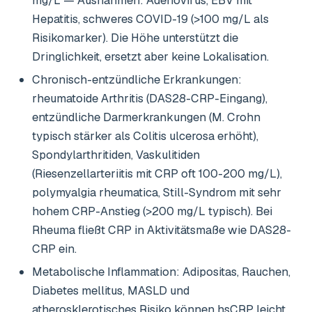
mg/L — Ausnahmen: Adenovirus, EBV mit
Hepatitis, schweres COVID-19 (>100 mg/L als
Risikomarker). Die Höhe unterstützt die
Dringlichkeit, ersetzt aber keine Lokalisation.
Chronisch-entzündliche Erkrankungen:
rheumatoide Arthritis (DAS28-CRP-Eingang),
entzündliche Darmerkrankungen (M. Crohn
typisch stärker als Colitis ulcerosa erhöht),
Spondylarthritiden, Vaskulitiden
(Riesenzellarteriitis mit CRP oft 100-200 mg/L),
polymyalgia rheumatica, Still-Syndrom mit sehr
hohem CRP-Anstieg (>200 mg/L typisch). Bei
Rheuma fließt CRP in Aktivitätsmaße wie DAS28-
CRP ein.
Metabolische Inflammation: Adipositas, Rauchen,
Diabetes mellitus, MASLD und
atherosklerotisches Risiko können hsCRP leicht