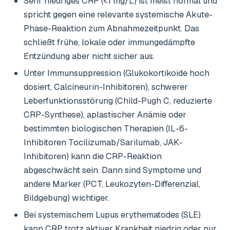
Sehr niedriges CRP (<1 mg/L) ist meist normal und
spricht gegen eine relevante systemische Akute-
Phase-Reaktion zum Abnahmezeitpunkt. Das
schließt frühe, lokale oder immungedämpfte
Entzündung aber nicht sicher aus.
Unter Immunsuppression (Glukokortikoide hoch
dosiert, Calcineurin-Inhibitoren), schwerer
Leberfunktionsstörung (Child-Pugh C, reduzierte
CRP-Synthese), aplastischer Anämie oder
bestimmten biologischen Therapien (IL-6-
Inhibitoren Tocilizumab/Sarilumab, JAK-
Inhibitoren) kann die CRP-Reaktion
abgeschwächt sein. Dann sind Symptome und
andere Marker (PCT, Leukozyten-Differenzial,
Bildgebung) wichtiger.
Bei systemischem Lupus erythematodes (SLE)
kann CRP trotz aktiver Krankheit niedrig oder nur