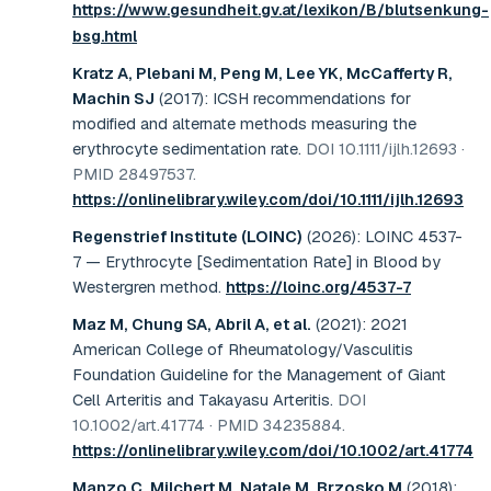
https://www.gesundheit.gv.at/lexikon/B/blutsenkung-
bsg.html
Kratz A, Plebani M, Peng M, Lee YK, McCafferty R,
Machin SJ
(2017)
:
ICSH recommendations for
modified and alternate methods measuring the
erythrocyte sedimentation rate
.
DOI 10.1111/ijlh.12693 ·
PMID 28497537
.
https://onlinelibrary.wiley.com/doi/10.1111/ijlh.12693
Regenstrief Institute (LOINC)
(2026)
:
LOINC 4537-
7 — Erythrocyte [Sedimentation Rate] in Blood by
Westergren method
.
https://loinc.org/4537-7
Maz M, Chung SA, Abril A, et al.
(2021)
:
2021
American College of Rheumatology/Vasculitis
Foundation Guideline for the Management of Giant
Cell Arteritis and Takayasu Arteritis
.
DOI
10.1002/art.41774 · PMID 34235884
.
https://onlinelibrary.wiley.com/doi/10.1002/art.41774
Manzo C, Milchert M, Natale M, Brzosko M
(2018)
: