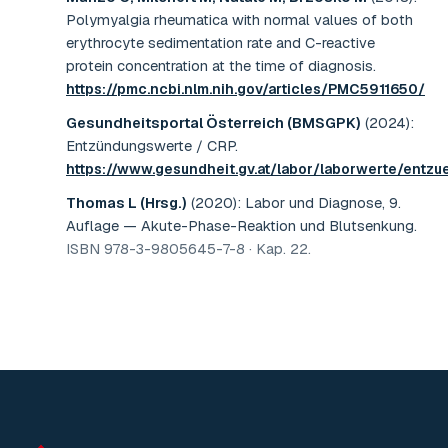
Polymyalgia rheumatica with normal values of both
erythrocyte sedimentation rate and C-reactive
protein concentration at the time of diagnosis
.
https://pmc.ncbi.nlm.nih.gov/articles/PMC5911650/
Gesundheitsportal Österreich (BMSGPK)
(2024)
:
Entzündungswerte / CRP
.
https://www.gesundheit.gv.at/labor/laborwerte/entzu
Thomas L (Hrsg.)
(2020)
:
Labor und Diagnose, 9.
Auflage — Akute-Phase-Reaktion und Blutsenkung
.
ISBN 978-3-9805645-7-8 · Kap. 22
.