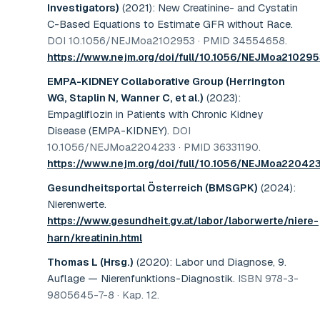
Investigators)
(2021)
:
New Creatinine- and Cystatin
C-Based Equations to Estimate GFR without Race
.
DOI 10.1056/NEJMoa2102953 · PMID 34554658
.
https://www.nejm.org/doi/full/10.1056/NEJMoa21029
EMPA-KIDNEY Collaborative Group (Herrington
WG, Staplin N, Wanner C, et al.)
(2023)
:
Empagliflozin in Patients with Chronic Kidney
Disease (EMPA-KIDNEY)
.
DOI
10.1056/NEJMoa2204233 · PMID 36331190
.
https://www.nejm.org/doi/full/10.1056/NEJMoa22042
Gesundheitsportal Österreich (BMSGPK)
(2024)
:
Nierenwerte
.
https://www.gesundheit.gv.at/labor/laborwerte/niere-
harn/kreatinin.html
Thomas L (Hrsg.)
(2020)
:
Labor und Diagnose, 9.
Auflage — Nierenfunktions-Diagnostik
.
ISBN 978-3-
9805645-7-8 · Kap. 12
.