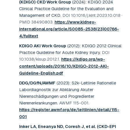
(KDIGO) CKD Work Group
(2024)
:
KDIGO 2024
Clinical Practice Guideline for the Evaluation and
Management of CKD
.
DOI 10.1016/j.kint.2023.10.018 ·
PMID 38490803
.
https://www.kidney-
international.org/article/S0085-2538(23)00766-
4/fulltext
KDIGO AKI Work Group
(2012)
:
KDIGO 2012 Clinical
Practice Guideline for Acute Kidney Injury
.
DOI
10.1038/kisup.2012.1
.
https://kdigo.org/wp-
content/uploads/2016/10/KDIGO-2012-AKI-
Guideline-English.pdf
DDG/DGfN/AWMF
(2023)
:
S2k-Leitlinie Rationelle
Labordiagnostik zur Abklärung Akuter
Nierenschädigungen und Progredienter
Nierenerkrankungen
.
AWMF 115-001
.
https://register.awmf.org/de/leitlinien/detail/115-
001
Inker LA, Eneanya ND, Coresh J, et al. (CKD-EPI