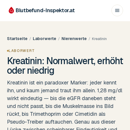
Blutbefund-Inspektor.
at
Startseite
Laborwerte
Nierenwerte
/
/
/
Kreatinin
LABORWERT
Kreatinin: Normalwert, erhöht
oder niedrig
Kreatinin ist ein paradoxer Marker: jeder kennt
ihn, und kaum jemand traut ihm allein. 1,28 mg/dl
wirkt eindeutig — bis die eGFR daneben steht
und nicht passt, bis die Muskelmasse ins Bild
rückt, bis Trimethoprim oder Cimetidin als
Pseudo-Treiber auftauchen. Genau aus dieser
Lücke zwischen scheinbarer Eindeutigkeit und