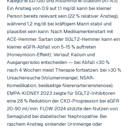
Kategorie (G1-G5) und Albuminurie-Stadium (A1-A3).
Ein Anstieg von 0,9 auf 1,1 mg/dl kann bei kleiner
Person bereits relevant sein (22 % relativer Anstieg),
während 1,2 mg/dl bei kräftigem Mann stabil und
plausibel sein kann. Nach Medikamentenstart mit
ACE-Hemmer, Sartan oder SGLT2-Hemmer kann ein
kleiner eGFR-Abfall von 5-15 % auftreten
(Honeymoon-Effekt); Verlauf, Kalium und
Ausgangsrisiko entscheiden — bei Abfall <30 %
nach 4 Wochen meist Therapie fortsetzen, bei >30 %
Ursachensuche (Volumenmangel, NSAR-
Komedikation, beidseitige Nierenarterienstenose).
EMPA-KIDNEY 2023 zeigte für SGLT2-Inhibitoren
eine 28 % Reduktion der CKD-Progression bei eGFR
20-90 ml/min. FLOW 2024 stützte den Nutzen von
Semaglutid bei diabetischer Nephropathie. Bei
raschem Anstieg, sinkender Urinmenge oder