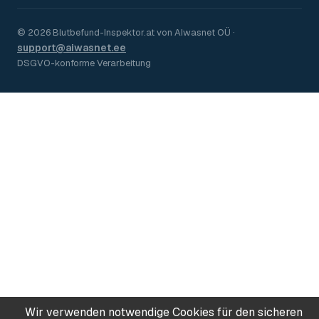
©
2026
Blutbefund-Inspektor.
at
von
AIwasnet OÜ
·
support@aiwasnet.ee
DSGVO-konforme Verarbeitung
Wir verwenden notwendige Cookies für den sicheren