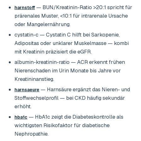
— BUN/Kreatinin-Ratio >20:1 spricht für
harnstoff
prärenales Muster, <10:1 für intrarenale Ursache
oder Mangelernährung.
cystatin-c
— Cystatin C hilft bei Sarkopenie,
Adipositas oder unklarer Muskelmasse — kombi
mit Kreatinin präzisiert die eGFR.
albumin-kreatinin-ratio
— ACR erkennt frühen
Nierenschaden im Urin Monate bis Jahre vor
Kreatininanstieg.
— Harnsäure ergänzt das Nieren- und
harnsaeure
Stoffwechselprofil — bei CKD häufig sekundär
erhöht.
— HbA1c zeigt die Diabeteskontrolle als
hba1c
wichtigsten Risikofaktor für diabetische
Nephropathie.