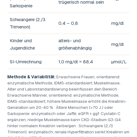
trügerisch normal sein
Sarkopenie
Schwangere (2./3.
0,4 – 0,8
mg/dl
Trimenon)
Kinder und
alters- und
mg/dl
Jugendliche
größenabhängig
SI-Umrechnung
1,0 mg/dl ≈ 88,4
µmol/L
Methode & Variabilität:
Erwachsene Frauen, orientierend:
enzymatische Methode, IDMS-standardisiert; Muskelmasse,
Alter und Laborstandardisierung beeinflussen den Bereich ·
Erwachsene Männer, orientierend: enzymatische Methode,
IDMS-standardisiert; höhere Muskelmasse erhöht die Kreatinin-
Generation um 20-40 % · Ältere Menschen (>70 J.) oder
Sarkopenie: enzymatisch oder Jaffé; eGFR + ggf. Cystatin C
ergänzen; niedrige Muskelmasse kann CKD-Stadium G3-G4
hinter normalem Kreatinin verbergen · Schwangere (2./3.
Trimenon): enzymatisch; renale Hyperfiltration senkt Kreatinin um