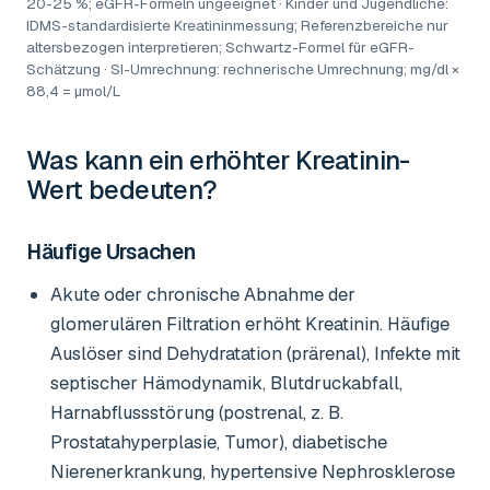
20-25 %; eGFR-Formeln ungeeignet · Kinder und Jugendliche:
IDMS-standardisierte Kreatininmessung; Referenzbereiche nur
altersbezogen interpretieren; Schwartz-Formel für eGFR-
Schätzung · SI-Umrechnung: rechnerische Umrechnung; mg/dl ×
88,4 = µmol/L
Was kann ein erhöhter
Kreatinin-
Wert
bedeuten?
Häufige Ursachen
Akute oder chronische Abnahme der
glomerulären Filtration erhöht Kreatinin. Häufige
Auslöser sind Dehydratation (prärenal), Infekte mit
septischer Hämodynamik, Blutdruckabfall,
Harnabflussstörung (postrenal, z. B.
Prostatahyperplasie, Tumor), diabetische
Nierenerkrankung, hypertensive Nephrosklerose