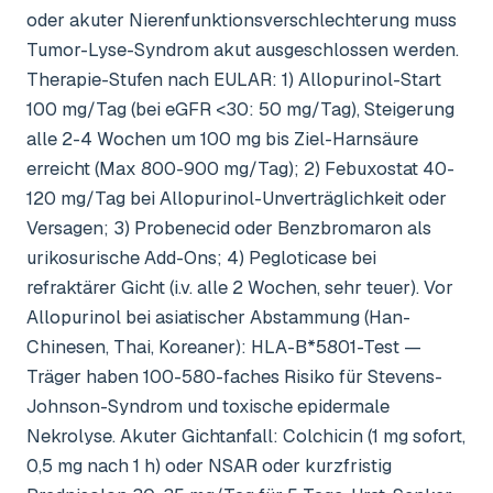
oder akuter Nierenfunktionsverschlechterung muss
Tumor-Lyse-Syndrom akut ausgeschlossen werden.
Therapie-Stufen nach EULAR: 1) Allopurinol-Start
100 mg/Tag (bei eGFR <30: 50 mg/Tag), Steigerung
alle 2-4 Wochen um 100 mg bis Ziel-Harnsäure
erreicht (Max 800-900 mg/Tag); 2) Febuxostat 40-
120 mg/Tag bei Allopurinol-Unverträglichkeit oder
Versagen; 3) Probenecid oder Benzbromaron als
urikosurische Add-Ons; 4) Pegloticase bei
refraktärer Gicht (i.v. alle 2 Wochen, sehr teuer). Vor
Allopurinol bei asiatischer Abstammung (Han-
Chinesen, Thai, Koreaner): HLA-B*5801-Test —
Träger haben 100-580-faches Risiko für Stevens-
Johnson-Syndrom und toxische epidermale
Nekrolyse. Akuter Gichtanfall: Colchicin (1 mg sofort,
0,5 mg nach 1 h) oder NSAR oder kurzfristig