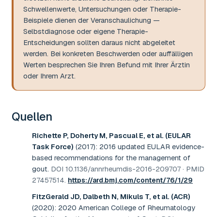
Schwellenwerte, Untersuchungen oder Therapie-
Beispiele dienen der Veranschaulichung —
Selbstdiagnose oder eigene Therapie-
Entscheidungen sollten daraus nicht abgeleitet
werden. Bei konkreten Beschwerden oder auffälligen
Werten besprechen Sie Ihren Befund mit Ihrer Ärztin
oder Ihrem Arzt.
Quellen
Richette P, Doherty M, Pascual E, et al. (EULAR
Task Force)
(2017)
:
2016 updated EULAR evidence-
based recommendations for the management of
gout
.
DOI 10.1136/annrheumdis-2016-209707 · PMID
27457514
.
https://ard.bmj.com/content/76/1/29
FitzGerald JD, Dalbeth N, Mikuls T, et al. (ACR)
(2020)
:
2020 American College of Rheumatology