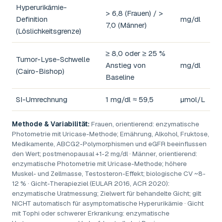
Hyperurikämie-
> 6,8 (Frauen) / >
Definition
mg/dl
7,0 (Männer)
(Löslichkeitsgrenze)
≥ 8,0 oder ≥ 25 %
Tumor-Lyse-Schwelle
Anstieg von
mg/dl
(Cairo-Bishop)
Baseline
SI-Umrechnung
1 mg/dl ≈ 59,5
µmol/L
Methode & Variabilität:
Frauen, orientierend: enzymatische
Photometrie mit Uricase-Methode; Ernährung, Alkohol, Fruktose,
Medikamente, ABCG2-Polymorphismen und eGFR beeinflussen
den Wert; postmenopausal +1-2 mg/dl · Männer, orientierend:
enzymatische Photometrie mit Uricase-Methode; höhere
Muskel- und Zellmasse, Testosteron-Effekt; biologische CV ~8-
12 % · Gicht-Therapieziel (EULAR 2016, ACR 2020):
enzymatische Uratmessung; Zielwert für behandelte Gicht; gilt
NICHT automatisch für asymptomatische Hyperurikämie · Gicht
mit Tophi oder schwerer Erkrankung: enzymatische