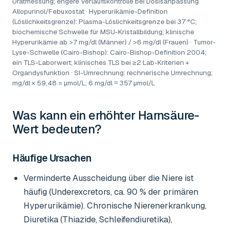
Uratmessung; engere Verlaufskontrolle bei Dosisanpassung
Allopurinol/Febuxostat · Hyperurikämie-Definition
(Löslichkeitsgrenze): Plasma-Löslichkeitsgrenze bei 37 °C;
biochemische Schwelle für MSU-Kristallbildung; klinische
Hyperurikämie ab >7 mg/dl (Männer) / >6 mg/dl (Frauen) · Tumor-
Lyse-Schwelle (Cairo-Bishop): Cairo-Bishop-Definition 2004;
ein TLS-Laborwert; klinisches TLS bei ≥2 Lab-Kriterien +
Organdysfunktion · SI-Umrechnung: rechnerische Umrechnung;
mg/dl × 59,48 = µmol/L; 6 mg/dl ≈ 357 µmol/L
Was kann ein erhöhter
Harnsäure-
Wert
bedeuten?
Häufige Ursachen
Verminderte Ausscheidung über die Niere ist
häufig (Underexcretors, ca. 90 % der primären
Hyperurikämie). Chronische Nierenerkrankung,
Diuretika (Thiazide, Schleifendiuretika),