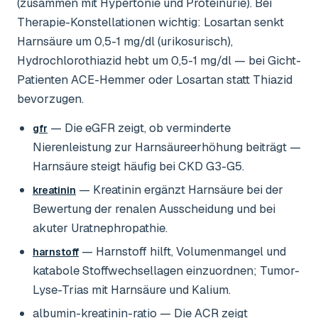
(zusammen mit Hypertonie und Proteinurie). Bei
Therapie-Konstellationen wichtig: Losartan senkt
Harnsäure um 0,5-1 mg/dl (urikosurisch),
Hydrochlorothiazid hebt um 0,5-1 mg/dl — bei Gicht-
Patienten ACE-Hemmer oder Losartan statt Thiazid
bevorzugen.
— Die eGFR zeigt, ob verminderte
gfr
Nierenleistung zur Harnsäureerhöhung beiträgt —
Harnsäure steigt häufig bei CKD G3-G5.
— Kreatinin ergänzt Harnsäure bei der
kreatinin
Bewertung der renalen Ausscheidung und bei
akuter Uratnephropathie.
— Harnstoff hilft, Volumenmangel und
harnstoff
katabole Stoffwechsellagen einzuordnen; Tumor-
Lyse-Trias mit Harnsäure und Kalium.
albumin-kreatinin-ratio
— Die ACR zeigt