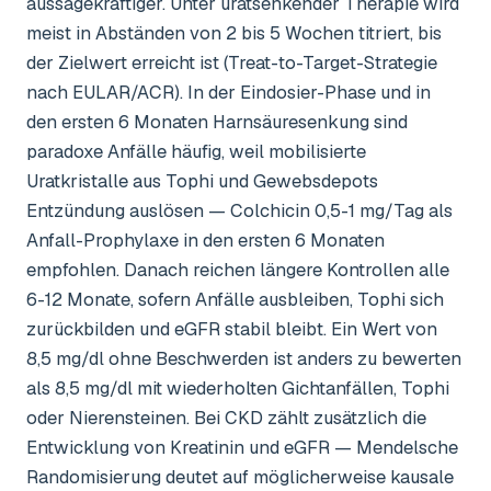
aussagekräftiger. Unter uratsenkender Therapie wird
meist in Abständen von 2 bis 5 Wochen titriert, bis
der Zielwert erreicht ist (Treat-to-Target-Strategie
nach EULAR/ACR). In der Eindosier-Phase und in
den ersten 6 Monaten Harnsäuresenkung sind
paradoxe Anfälle häufig, weil mobilisierte
Uratkristalle aus Tophi und Gewebsdepots
Entzündung auslösen — Colchicin 0,5-1 mg/Tag als
Anfall-Prophylaxe in den ersten 6 Monaten
empfohlen. Danach reichen längere Kontrollen alle
6-12 Monate, sofern Anfälle ausbleiben, Tophi sich
zurückbilden und eGFR stabil bleibt. Ein Wert von
8,5 mg/dl ohne Beschwerden ist anders zu bewerten
als 8,5 mg/dl mit wiederholten Gichtanfällen, Tophi
oder Nierensteinen. Bei CKD zählt zusätzlich die
Entwicklung von Kreatinin und eGFR — Mendelsche
Randomisierung deutet auf möglicherweise kausale