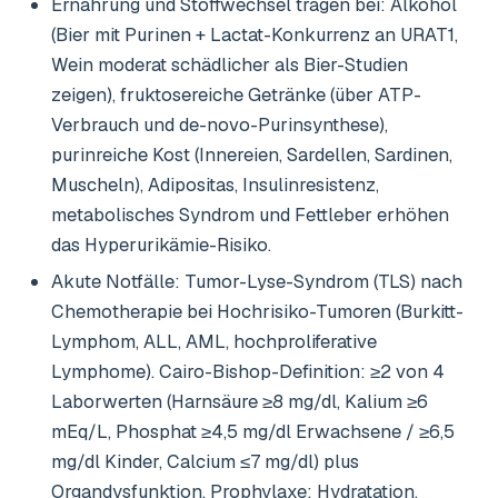
Ernährung und Stoffwechsel tragen bei: Alkohol
(Bier mit Purinen + Lactat-Konkurrenz an URAT1,
Wein moderat schädlicher als Bier-Studien
zeigen), fruktosereiche Getränke (über ATP-
Verbrauch und de-novo-Purinsynthese),
purinreiche Kost (Innereien, Sardellen, Sardinen,
Muscheln), Adipositas, Insulinresistenz,
metabolisches Syndrom und Fettleber erhöhen
das Hyperurikämie-Risiko.
Akute Notfälle: Tumor-Lyse-Syndrom (TLS) nach
Chemotherapie bei Hochrisiko-Tumoren (Burkitt-
Lymphom, ALL, AML, hochproliferative
Lymphome). Cairo-Bishop-Definition: ≥2 von 4
Laborwerten (Harnsäure ≥8 mg/dl, Kalium ≥6
mEq/L, Phosphat ≥4,5 mg/dl Erwachsene / ≥6,5
mg/dl Kinder, Calcium ≤7 mg/dl) plus
Organdysfunktion. Prophylaxe: Hydratation,