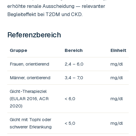
erhöhte renale Ausscheidung — relevanter
Begleiteffekt bei T2DM und CKD.
Referenzbereich
Gruppe
Bereich
Einheit
Frauen, orientierend
2,4 – 6,0
mg/dl
Männer, orientierend
3,4 – 7,0
mg/dl
Gicht-Therapieziel
(EULAR 2016, ACR
< 6,0
mg/dl
2020)
Gicht mit Tophi oder
< 5,0
mg/dl
schwerer Erkrankung