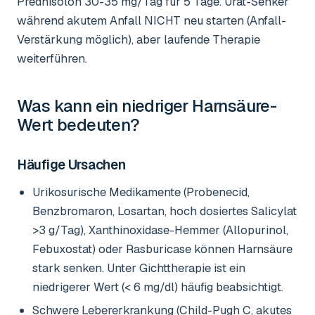
Prednisolon 30-35 mg/Tag für 5 Tage. Urat-Senker
während akutem Anfall NICHT neu starten (Anfall-
Verstärkung möglich), aber laufende Therapie
weiterführen.
Was kann ein niedriger
Harnsäure-
Wert
bedeuten?
Häufige Ursachen
Urikosurische Medikamente (Probenecid,
Benzbromaron, Losartan, hoch dosiertes Salicylat
>3 g/Tag), Xanthinoxidase-Hemmer (Allopurinol,
Febuxostat) oder Rasburicase können Harnsäure
stark senken. Unter Gichttherapie ist ein
niedrigerer Wert (< 6 mg/dl) häufig beabsichtigt.
Schwere Lebererkrankung (Child-Pugh C, akutes