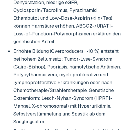
Dehydratation, niedrige eGFR,
Cyclosporin/Tacrolimus, Pyrazinamid,
Ethambutol und Low-Dose-Aspirin (<1 g/Tag)
können Harnsäure erhöhen. ABCG2-/URAT1-
Loss-of-Function-Polymorphismen erklären den
genetischen Anteil.
Erhöhte Bildung (Overproducers, ~10 %) entsteht
bei hohem Zellumsatz: Tumor-Lyse-Syndrom
(Cairo-Bishop), Psoriasis, hämolytische Anämien,
Polycythaemia vera, myeloproliferative und
lymphoproliferative Erkrankungen oder nach
Chemotherapie/Strahlentherapie. Genetische
Extremform: Lesch-Nyhan-Syndrom (HPRT1-
Mangel, X-chromosomal) mit Hyperurikämie,
Selbstverstümmelung und Spastik ab dem
Säuglingsalter.