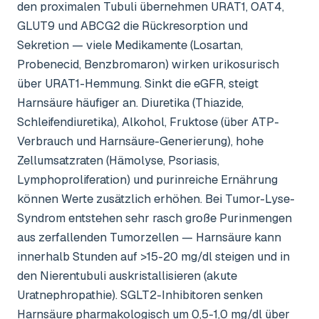
den proximalen Tubuli übernehmen URAT1, OAT4,
GLUT9 und ABCG2 die Rückresorption und
Sekretion — viele Medikamente (Losartan,
Probenecid, Benzbromaron) wirken urikosurisch
über URAT1-Hemmung. Sinkt die eGFR, steigt
Harnsäure häufiger an. Diuretika (Thiazide,
Schleifendiuretika), Alkohol, Fruktose (über ATP-
Verbrauch und Harnsäure-Generierung), hohe
Zellumsatzraten (Hämolyse, Psoriasis,
Lymphoproliferation) und purinreiche Ernährung
können Werte zusätzlich erhöhen. Bei Tumor-Lyse-
Syndrom entstehen sehr rasch große Purinmengen
aus zerfallenden Tumorzellen — Harnsäure kann
innerhalb Stunden auf >15-20 mg/dl steigen und in
den Nierentubuli auskristallisieren (akute
Uratnephropathie). SGLT2-Inhibitoren senken
Harnsäure pharmakologisch um 0,5-1,0 mg/dl über