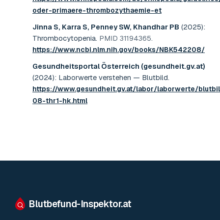
oder-primaere-thrombozythaemie-et
Jinna S, Karra S, Penney SW, Khandhar PB
(2025)
:
Thrombocytopenia
.
PMID 31194365
.
https://www.ncbi.nlm.nih.gov/books/NBK542208/
Gesundheitsportal Österreich (gesundheit.gv.at)
(2024)
:
Laborwerte verstehen — Blutbild
.
https://www.gesundheit.gv.at/labor/laborwerte/blutbil
08-thr1-hk.html
Blutbefund-Inspektor.
at