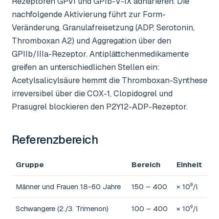
Rezeptoren GPVI und GPIb-V-IX adhärieren. Die
nachfolgende Aktivierung führt zur Form-
Veränderung, Granulafreisetzung (ADP, Serotonin,
Thromboxan A2) und Aggregation über den
GPIIb/IIIa-Rezeptor. Antiplättchenmedikamente
greifen an unterschiedlichen Stellen ein:
Acetylsalicylsäure hemmt die Thromboxan-Synthese
irreversibel über die COX-1, Clopidogrel und
Prasugrel blockieren den P2Y12-ADP-Rezeptor.
Referenzbereich
Gruppe
Bereich
Einheit
Männer und Frauen 18-60 Jahre
150 – 400
× 10⁹/l
Schwangere (2./3. Trimenon)
100 – 400
× 10⁹/l