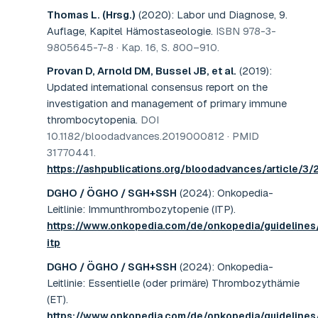
Thomas L. (Hrsg.)
(2020)
:
Labor und Diagnose, 9.
Auflage, Kapitel Hämostaseologie
.
ISBN 978-3-
9805645-7-8 · Kap. 16, S. 800–910
.
Provan D, Arnold DM, Bussel JB, et al.
(2019)
:
Updated international consensus report on the
investigation and management of primary immune
thrombocytopenia
.
DOI
10.1182/bloodadvances.2019000812 · PMID
31770441
.
https://ashpublications.org/bloodadvances/article/
DGHO / ÖGHO / SGH+SSH
(2024)
:
Onkopedia-
Leitlinie: Immunthrombozytopenie (ITP)
.
https://www.onkopedia.com/de/onkopedia/guideline
itp
DGHO / ÖGHO / SGH+SSH
(2024)
:
Onkopedia-
Leitlinie: Essentielle (oder primäre) Thrombozythämie
(ET)
.
https://www.onkopedia.com/de/onkopedia/guidelines/