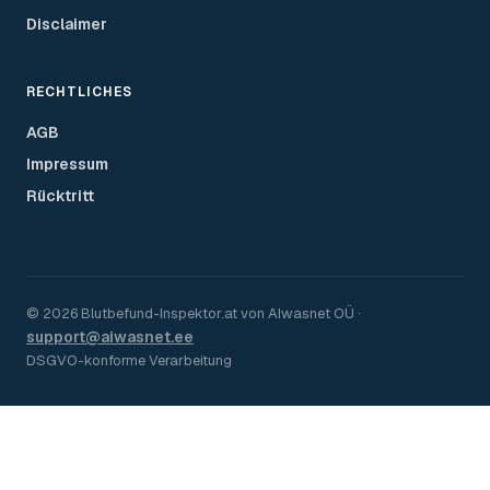
Disclaimer
RECHTLICHES
AGB
Impressum
Rücktritt
©
2026
Blutbefund-Inspektor.
at
von
AIwasnet OÜ
·
support@aiwasnet.ee
DSGVO-konforme Verarbeitung