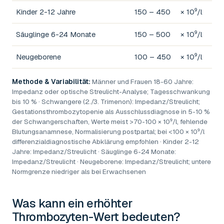
Kinder 2-12 Jahre
150 – 450
× 10⁹/l
Säuglinge 6-24 Monate
150 – 500
× 10⁹/l
Neugeborene
100 – 450
× 10⁹/l
Methode & Variabilität:
Männer und Frauen 18-60 Jahre:
Impedanz oder optische Streulicht-Analyse; Tagesschwankung
bis 10 % · Schwangere (2./3. Trimenon): Impedanz/Streulicht;
Gestationsthrombozytopenie als Ausschlussdiagnose in 5-10 %
der Schwangerschaften, Werte meist >70-100 × 10⁹/l, fehlende
Blutungsanamnese, Normalisierung postpartal; bei <100 × 10⁹/l
differenzialdiagnostische Abklärung empfohlen · Kinder 2-12
Jahre: Impedanz/Streulicht · Säuglinge 6-24 Monate:
Impedanz/Streulicht · Neugeborene: Impedanz/Streulicht; untere
Normgrenze niedriger als bei Erwachsenen
Was kann ein erhöhter
Thrombozyten-Wert
bedeuten?