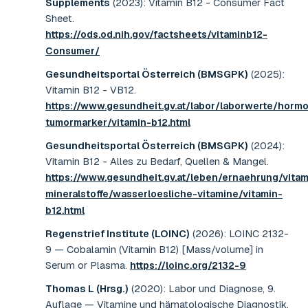
Supplements
(2023)
:
Vitamin B12 - Consumer Fact
Sheet
.
https://ods.od.nih.gov/factsheets/vitaminb12-
Consumer/
Gesundheitsportal Österreich (BMSGPK)
(2025)
:
Vitamin B12 - VB12
.
https://www.gesundheit.gv.at/labor/laborwerte/horm
tumormarker/vitamin-b12.html
Gesundheitsportal Österreich (BMSGPK)
(2024)
:
Vitamin B12 - Alles zu Bedarf, Quellen & Mangel
.
https://www.gesundheit.gv.at/leben/ernaehrung/vita
mineralstoffe/wasserloesliche-vitamine/vitamin-
b12.html
Regenstrief Institute (LOINC)
(2026)
:
LOINC 2132-
9 — Cobalamin (Vitamin B12) [Mass/volume] in
Serum or Plasma
.
https://loinc.org/2132-9
Thomas L (Hrsg.)
(2020)
:
Labor und Diagnose, 9.
Auflage — Vitamine und hämatologische Diagnostik
.