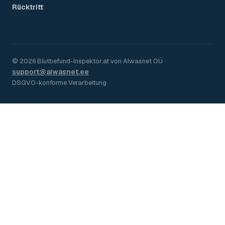
Rücktritt
©
2026
Blutbefund-Inspektor.
at
von
AIwasnet OÜ
·
support@aiwasnet.ee
DSGVO-konforme Verarbeitung