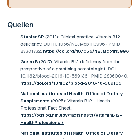
Quellen
Stabler SP
(2013)
:
Clinical practice. Vitamin B12
deficiency
.
DOI 10.1056/NEJMcp1113996 · PMID
23301732
.
https://doi.org/10.1056/NEJMcp1113996
Green R
(2017)
:
Vitamin B12 deficiency from the
perspective of a practicing hematologist
.
DOI
10.1182/blood-2016-10-569186 · PMID 28360040
.
https://doi.org/10.1182/blood-2016-10-569186
National Institutes of Health, Office of Dietary
Supplements
(2025)
:
Vitamin B12 - Health
Professional Fact Sheet
.
https://ods.od.nih.gov/factsheets/VitaminB12-
HealthProfessional/
National Institutes of Health, Office of Dietary