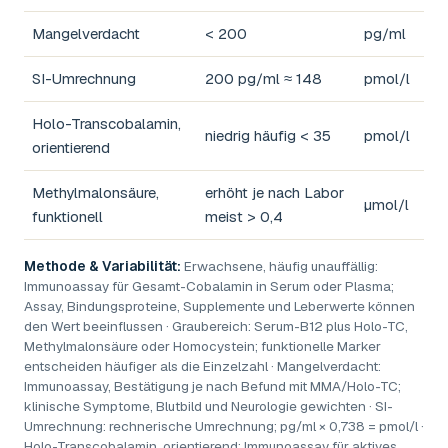
Mangelverdacht
< 200
pg/ml
SI-Umrechnung
200 pg/ml ≈ 148
pmol/l
Holo-Transcobalamin,
niedrig häufig < 35
pmol/l
orientierend
Methylmalonsäure,
erhöht je nach Labor
µmol/l
funktionell
meist > 0,4
Methode & Variabilität:
Erwachsene, häufig unauffällig:
Immunoassay für Gesamt-Cobalamin in Serum oder Plasma;
Assay, Bindungsproteine, Supplemente und Leberwerte können
den Wert beeinflussen · Graubereich: Serum-B12 plus Holo-TC,
Methylmalonsäure oder Homocystein; funktionelle Marker
entscheiden häufiger als die Einzelzahl · Mangelverdacht:
Immunoassay, Bestätigung je nach Befund mit MMA/Holo-TC;
klinische Symptome, Blutbild und Neurologie gewichten · SI-
Umrechnung: rechnerische Umrechnung; pg/ml × 0,738 = pmol/l ·
Holo-Transcobalamin, orientierend: Immunoassay für aktives