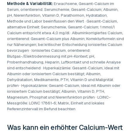
Methode & Variabilität:
Erwachsene, Gesamt-Calcium im
Serum, orientierend: Serumchemie, Gesamt-Calcium; Albumin,
pH, Nierenfunktion, Vitamin D, Parathormon, Hydratation,
Methode und Labor beeinflussen den Wert · Gesamt-Calcium,
alternative Einheit: Serumchemie, Gesamt-Calcium; 1 mmol/l
Calcium entspricht etwa 4,0 mg/dl · Albuminkorrigiertes Calcium,
orientierend: Gesamt-Calcium plus Albumin; Korrekturformeln sind
nur Näherungen; bei kritischer Entscheidung ionisiertes Calcium
bevorzugen · Ionisiertes Calcium, orientierend:
Blutgas-/Elektrodenmessung mit pH-Kontext; pH,
Probenhandhabung, Heparin, Luftkontakt und schnelle Analyse
sind entscheidend · Hyperkalzämie: Gesamt-Calcium, ideal mit
Albumin oder ionisiertem Calcium bestätigt; Albumin,
Dehydratation, Medikamente, PTH, Vitamin D und Malignität
prüfen · Hypokalzämie: Gesamt-Calcium, ideal mit Albumin oder
ionisiertem Calcium bestätigt; Albumin, Vitamin D, PTH,
Magnesium, Phosphat und Nierenfunktion prüfen · LOINC-
Messgröße: LOINC 17861-6; Matrix, Einheit und lokales
Referenzintervall im Befund beachten
Was kann ein erhöhter
Calcium-Wert