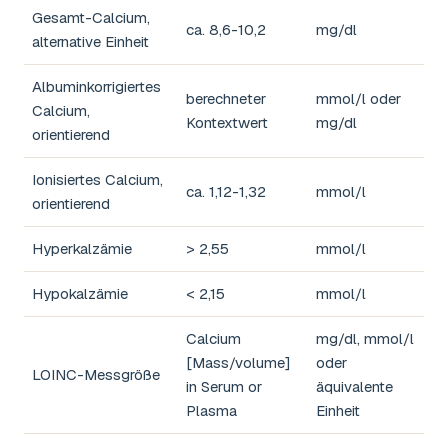
Gesamt-Calcium,
ca. 8,6-10,2
mg/dl
alternative Einheit
Albuminkorrigiertes
berechneter
mmol/l oder
Calcium,
Kontextwert
mg/dl
orientierend
Ionisiertes Calcium,
ca. 1,12-1,32
mmol/l
orientierend
Hyperkalzämie
> 2,55
mmol/l
Hypokalzämie
< 2,15
mmol/l
Calcium
mg/dl, mmol/l
[Mass/volume]
oder
LOINC-Messgröße
in Serum or
äquivalente
Plasma
Einheit