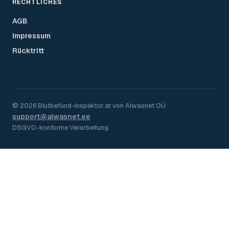
RECHTLICHES
AGB
Impressum
Rücktritt
©
2026
Blutbefund-Inspektor.
at
von
AIwasnet OÜ
·
support@aiwasnet.ee
DSGVO-konforme Verarbeitung