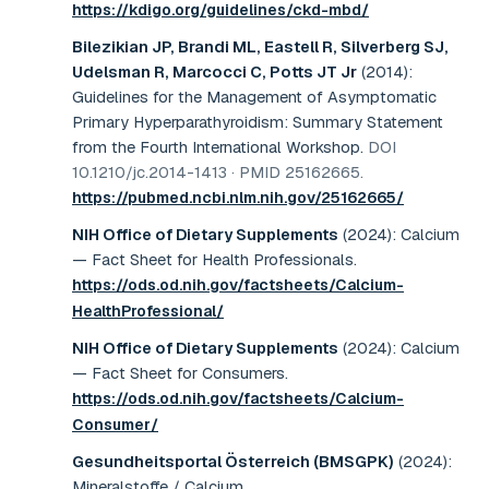
https://kdigo.org/guidelines/ckd-mbd/
Bilezikian JP, Brandi ML, Eastell R, Silverberg SJ,
Udelsman R, Marcocci C, Potts JT Jr
(2014)
:
Guidelines for the Management of Asymptomatic
Primary Hyperparathyroidism: Summary Statement
from the Fourth International Workshop
.
DOI
10.1210/jc.2014-1413 · PMID 25162665
.
https://pubmed.ncbi.nlm.nih.gov/25162665/
NIH Office of Dietary Supplements
(2024)
:
Calcium
— Fact Sheet for Health Professionals
.
https://ods.od.nih.gov/factsheets/Calcium-
HealthProfessional/
NIH Office of Dietary Supplements
(2024)
:
Calcium
— Fact Sheet for Consumers
.
https://ods.od.nih.gov/factsheets/Calcium-
Consumer/
Gesundheitsportal Österreich (BMSGPK)
(2024)
:
Mineralstoffe / Calcium
.