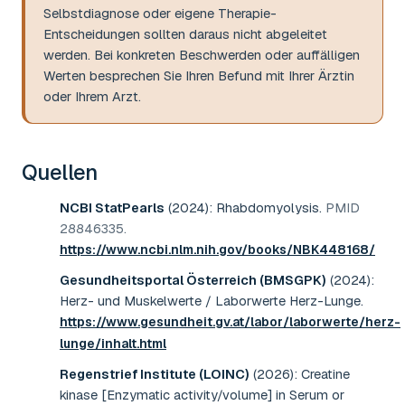
Selbstdiagnose oder eigene Therapie-
Entscheidungen sollten daraus nicht abgeleitet
werden. Bei konkreten Beschwerden oder auffälligen
Werten besprechen Sie Ihren Befund mit Ihrer Ärztin
oder Ihrem Arzt.
Quellen
NCBI StatPearls
(2024)
:
Rhabdomyolysis
.
PMID
28846335
.
https://www.ncbi.nlm.nih.gov/books/NBK448168/
Gesundheitsportal Österreich (BMSGPK)
(2024)
:
Herz- und Muskelwerte / Laborwerte Herz-Lunge
.
https://www.gesundheit.gv.at/labor/laborwerte/herz-
lunge/inhalt.html
Regenstrief Institute (LOINC)
(2026)
:
Creatine
kinase [Enzymatic activity/volume] in Serum or