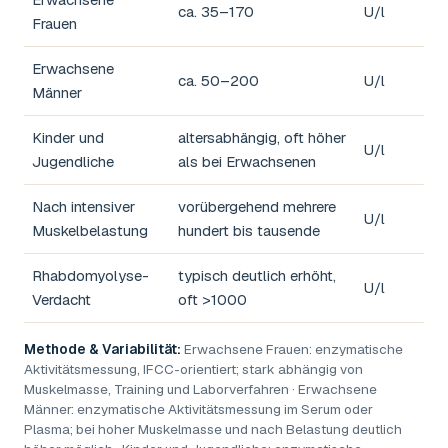
ca. 35–170
U/l
Frauen
Erwachsene
ca. 50–200
U/l
Männer
Kinder und
altersabhängig, oft höher
U/l
Jugendliche
als bei Erwachsenen
Nach intensiver
vorübergehend mehrere
U/l
Muskelbelastung
hundert bis tausende
Rhabdomyolyse-
typisch deutlich erhöht,
U/l
Verdacht
oft >1000
Methode & Variabilität:
Erwachsene Frauen: enzymatische
Aktivitätsmessung, IFCC-orientiert; stark abhängig von
Muskelmasse, Training und Laborverfahren · Erwachsene
Männer: enzymatische Aktivitätsmessung im Serum oder
Plasma; bei hoher Muskelmasse und nach Belastung deutlich