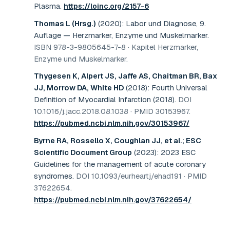
Plasma
.
https://loinc.org/2157-6
Thomas L (Hrsg.)
(2020)
:
Labor und Diagnose, 9.
Auflage — Herzmarker, Enzyme und Muskelmarker
.
ISBN 978-3-9805645-7-8 · Kapitel Herzmarker,
Enzyme und Muskelmarker
.
Thygesen K, Alpert JS, Jaffe AS, Chaitman BR, Bax
JJ, Morrow DA, White HD
(2018)
:
Fourth Universal
Definition of Myocardial Infarction (2018)
.
DOI
10.1016/j.jacc.2018.08.1038 · PMID 30153967
.
https://pubmed.ncbi.nlm.nih.gov/30153967/
Byrne RA, Rossello X, Coughlan JJ, et al.; ESC
Scientific Document Group
(2023)
:
2023 ESC
Guidelines for the management of acute coronary
syndromes
.
DOI 10.1093/eurheartj/ehad191 · PMID
37622654
.
https://pubmed.ncbi.nlm.nih.gov/37622654/