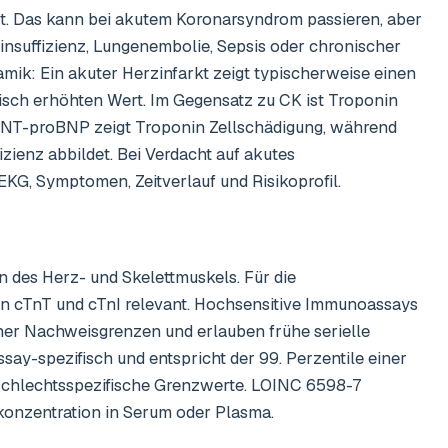
ut. Das kann bei akutem Koronarsyndrom passieren, aber
insuffizienz, Lungenembolie, Sepsis oder chronischer
mik: Ein akuter Herzinfarkt zeigt typischerweise einen
atisch erhöhten Wert. Im Gegensatz zu CK ist Troponin
zu NT-proBNP zeigt Troponin Zellschädigung, während
ienz abbildet. Bei Verdacht auf akutes
G, Symptomen, Zeitverlauf und Risikoprofil.
on des Herz- und Skelettmuskels. Für die
men cTnT und cTnI relevant. Hochsensitive Immunoassays
her Nachweisgrenzen und erlauben frühe serielle
say-spezifisch und entspricht der 99. Perzentile einer
eschlechtsspezifische Grenzwerte. LOINC 6598-7
konzentration in Serum oder Plasma.