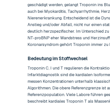
geschädigt werden, gelangt Troponin ins Bl
auch bei Myokarditis, Tachyarrhythmie, Herz
Nierenerkrankung. Entscheidend ist die Dyna
Anstieg und/oder Abfall, nicht nur einen st
deutlich herzspezifischer. Im Unterschied 
NT-proBNP eher Wandstress und Herzinsuffiz
Koronarsyndrom gehört Troponin immer zu EK
Bedeutung im Stoffwechsel
Troponin C, I und T regulieren die Kontrakti
Infarktdiagnostik sind die kardialen Isofor
messen Konzentrationen unterhalb klassisc
Algorithmen. Die obere Referenzgrenze ist as
Referenzpopulation. Viele Labore führen g
beschreibt kardiales Troponin T als Massen