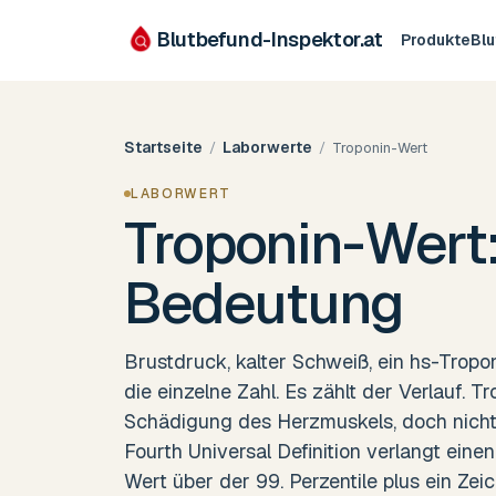
Blutbefund-Inspektor.
at
Produkte
Bl
Startseite
Laborwerte
/
/
Troponin-Wert
LABORWERT
Troponin-Wert:
Bedeutung
Brustdruck, kalter Schweiß, ein hs-Tropon
die einzelne Zahl. Es zählt der Verlauf. T
Schädigung des Herzmuskels, doch nicht 
Fourth Universal Definition verlangt eine
Wert über der 99. Perzentile plus ein Zei