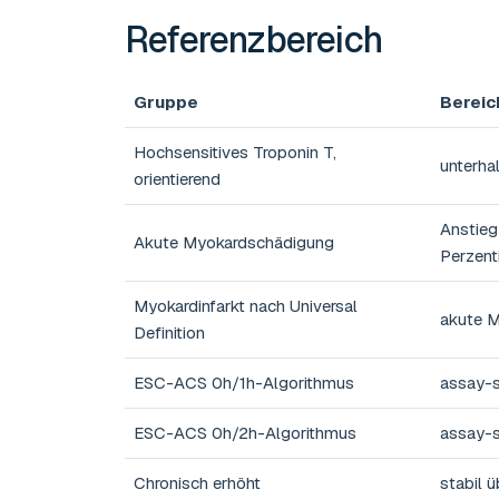
Referenzbereich
Gruppe
Bereic
Hochsensitives Troponin T,
unterha
orientierend
Anstieg
Akute Myokardschädigung
Perzent
Myokardinfarkt nach Universal
akute M
Definition
ESC-ACS 0h/1h-Algorithmus
assay-s
ESC-ACS 0h/2h-Algorithmus
assay-s
Chronisch erhöht
stabil ü