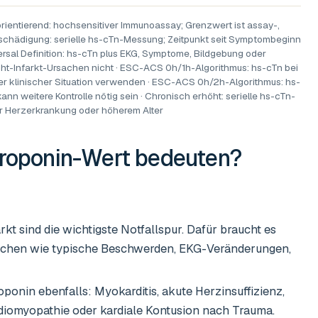
orientierend: hochsensitiver Immunoassay; Grenzwert ist assay-,
dschädigung: serielle hs-cTn-Messung; Zeitpunkt seit Symptombeginn
ersal Definition: hs-cTn plus EKG, Symptome, Bildgebung oder
Nicht-Infarkt-Ursachen nicht · ESC-ACS 0h/1h-Algorithmus: hs-cTn bei
der klinischer Situation verwenden · ESC-ACS 0h/2h-Algorithmus: hs-
n weitere Kontrolle nötig sein · Chronisch erhöht: serielle hs-cTn-
ler Herzerkrankung oder höherem Alter
roponin-Wert
bedeuten?
 sind die wichtigste Notfallspur. Dafür braucht es
ichen wie typische Beschwerden, EKG-Veränderungen,
onin ebenfalls: Myokarditis, akute Herzinsuffizienz,
rdiomyopathie oder kardiale Kontusion nach Trauma.