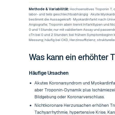
Methode & Variabilität:
Hochsensitives Troponin T, 
labor- und teils geschlechtsabhängig · Akute Myokar
bestimmt die Aussagekraft · Myokardinfarkt nach Univ
Angiografie; Troponin allein trennt Infarkttypen und 
0 und 1 Stunde; nur mit validiertem Assay und passen
cTn bei 0 und 2 Stunden; bei frühem Symptombeginn kan
Messung; häufig bei CKD, Herzinsuffizienz, strukturel
Was kann ein erhöhter
T
Häufige Ursachen
Akutes Koronarsyndrom und Myokardinfarkt
aber Troponin-Dynamik plus Ischämieze
Bildgebung oder Koronarverschluss.
Nichtkoronare Herzursachen erhöhen Trop
Tachyarrhythmie, hypertensive Krise, Ka