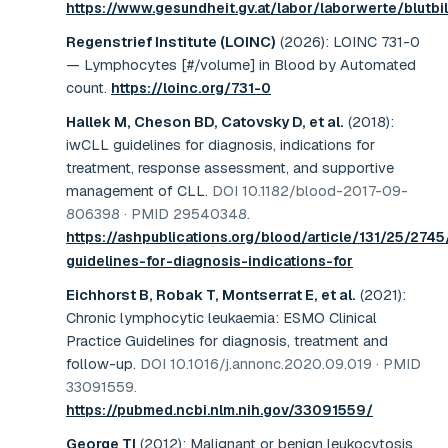
https://www.gesundheit.gv.at/labor/laborwerte/blutbil
Regenstrief Institute (LOINC)
(2026)
:
LOINC 731-0
— Lymphocytes [#/volume] in Blood by Automated
count
.
https://loinc.org/731-0
Hallek M, Cheson BD, Catovsky D, et al.
(2018)
:
iwCLL guidelines for diagnosis, indications for
treatment, response assessment, and supportive
management of CLL
.
DOI 10.1182/blood-2017-09-
806398 · PMID 29540348
.
https://ashpublications.org/blood/article/131/25/274
guidelines-for-diagnosis-indications-for
Eichhorst B, Robak T, Montserrat E, et al.
(2021)
:
Chronic lymphocytic leukaemia: ESMO Clinical
Practice Guidelines for diagnosis, treatment and
follow-up
.
DOI 10.1016/j.annonc.2020.09.019 · PMID
33091559
.
https://pubmed.ncbi.nlm.nih.gov/33091559/
George TI
(2012)
:
Malignant or benign leukocytosis
.