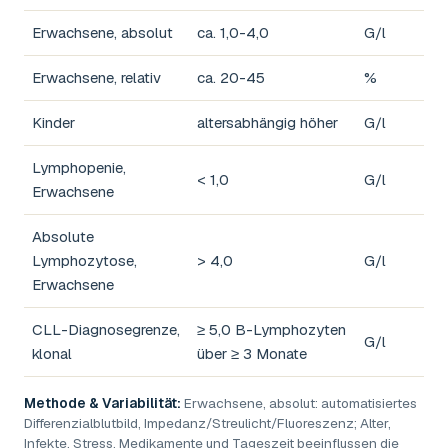
Erwachsene, absolut
ca. 1,0-4,0
G/l
Erwachsene, relativ
ca. 20-45
%
Kinder
altersabhängig höher
G/l
Lymphopenie,
< 1,0
G/l
Erwachsene
Absolute
Lymphozytose,
> 4,0
G/l
Erwachsene
CLL-Diagnosegrenze,
≥ 5,0 B-Lymphozyten
G/l
klonal
über ≥ 3 Monate
Methode & Variabilität:
Erwachsene, absolut: automatisiertes
Differenzialblutbild, Impedanz/Streulicht/Fluoreszenz; Alter,
Infekte, Stress, Medikamente und Tageszeit beeinflussen die