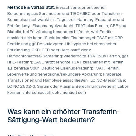
Methode & Variabilität:
Erwachsene, orientierend:
Berechnung aus Serumeisen und TIBC/UIBC oder Transferrin;
Serumeisen schwankt mit Tageszeit, Nahrung, Präparaten und
Entzündung · Eisenmangelverdacht: TSAT plus Ferritin, CRP und
Blutbild; bei Entzündung besonders hilfreich, weil Ferritin
maskiert sein kann · Funktioneller Eisenmangel: TSAT mit CRP,
Ferritin und ggf. Retikulozyten-Hb; typisch bei chronischer
Entzündung, CKD, CED oder Herzinsuffizienz ·
Hämochromatose-Screening: wiederholte TSAT plus Ferritin, ggf.
HFE-Testung; EASL nutzt erhöhte TSAT zusammen mit Ferritin
als zentrale Spur · Deutliche Eisenüberladung: TSAT, Ferritin,
Leberwerte und genetische/sekundäre Abklärung; Präparate,
Transfusionen und Hämolyse ausschließen · LOINC-Messgröße:
LOINC 2502-3, Serum oder Plasma; Berechnungswege im Labor
können unterschiedlich dokumentiert sein
Was kann ein erhöhter
Transferrin-
Sättigung-Wert
bedeuten?