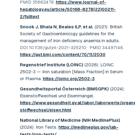
PMID 35662478
.
https://www.journal-of-
hepatology.eu/article/S0168-8278(22)00211-
2/fulltext
Snook J, Bhala N, Beales ILP, et al.
(2021)
:
British
Society of Gastroenterology guidelines for the
management of iron deficiency anaemia in adults
.
DOI 10.1136/gutjnl-2021-325210 · PMID 34497146
.
https://gut.bmj.com/content/70/11/2030
Regenstrief Institute (LOINC)
(2026)
:
LOINC
2502-3 — Iron saturation [Mass Fraction] in Serum
or Plasma
.
https://loinc.org/2502-3
Gesundheitsportal Österreich (BMSGPK)
(2024)
:
Eisenstoffwechsel und Eisenmangel
.
https://www.gesundheit.gv.at/labor/laborwerte/organ
stoffwechsel/eisen.html
National Library of Medicine (NIH MedlinePlus)
(2024)
:
Iron Tests
.
https://medlineplus.gov/lab-
tests/iron-tests/