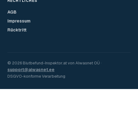
RECHTLICHES
AGB
Impressum
Rücktritt
©
2026
Blutbefund-Inspektor.
at
von
AIwasnet OÜ
·
support@aiwasnet.ee
DSGVO-konforme Verarbeitung