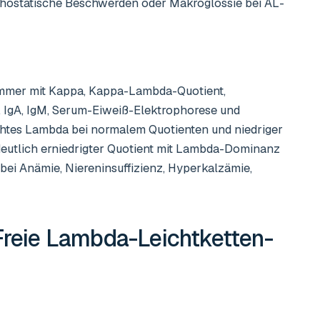
rthostatische Beschwerden oder Makroglossie bei AL-
 immer mit Kappa, Kappa-Lambda-Quotient,
, IgA, IgM, Serum-Eiweiß-Elektrophorese und
öhtes Lambda bei normalem Quotienten und niedriger
 deutlich erniedrigter Quotient mit Lambda-Dominanz
ei Anämie, Niereninsuffizienz, Hyperkalzämie,
Freie Lambda-Leichtketten-