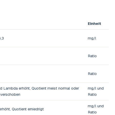
Einheit
6,3
mg/l
5
Ratio
Ratio
d Lambda erhöht, Quotient meist normal oder
mg/l und
t verschoben
Ratio
mg/l und
höht, Quotient erniedrigt
Ratio