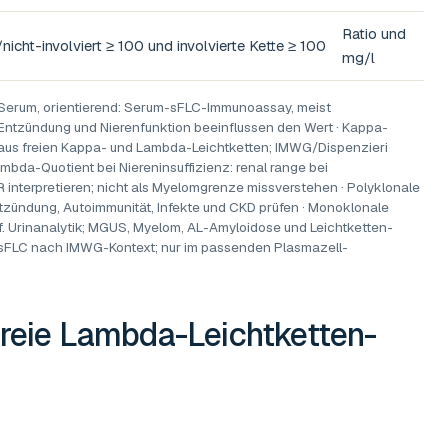
Ratio und
/nicht-involviert ≥ 100 und involvierte Kette ≥ 100
mg/l
 Serum, orientierend: Serum-sFLC-Immunoassay, meist
, Entzündung und Nierenfunktion beeinflussen den Wert · Kappa-
aus freien Kappa- und Lambda-Leichtketten; IMWG/Dispenzieri
mbda-Quotient bei Niereninsuffizienz: renal range bei
R interpretieren; nicht als Myelomgrenze missverstehen · Polyklonale
tzündung, Autoimmunität, Infekte und CKD prüfen · Monoklonale
f. Urinanalytik; MGUS, Myelom, AL-Amyloidose und Leichtketten-
FLC nach IMWG-Kontext; nur im passenden Plasmazell-
reie Lambda-Leichtketten-