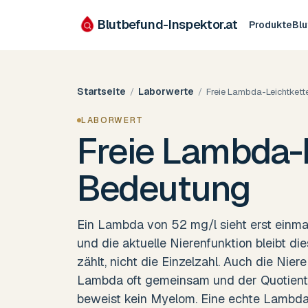
Blutbefund-Inspektor.
at
Produkte
Bl
Startseite
Laborwerte
/
/
Freie Lambda-Leichtkett
LABORWERT
Freie Lambda-
Bedeutung
Ein Lambda von 52 mg/l sieht erst einma
und die aktuelle Nierenfunktion bleibt di
zählt, nicht die Einzelzahl. Auch die Nie
Lambda oft gemeinsam und der Quotient b
beweist kein Myelom. Eine echte Lambda