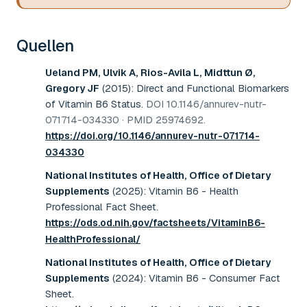
Quellen
Ueland PM, Ulvik A, Rios-Avila L, Midttun Ø,
Gregory JF
(2015)
:
Direct and Functional Biomarkers
of Vitamin B6 Status
.
DOI 10.1146/annurev-nutr-
071714-034330 · PMID 25974692
.
https://doi.org/10.1146/annurev-nutr-071714-
034330
National Institutes of Health, Office of Dietary
Supplements
(2025)
:
Vitamin B6 - Health
Professional Fact Sheet
.
https://ods.od.nih.gov/factsheets/VitaminB6-
HealthProfessional/
National Institutes of Health, Office of Dietary
Supplements
(2024)
:
Vitamin B6 - Consumer Fact
Sheet
.