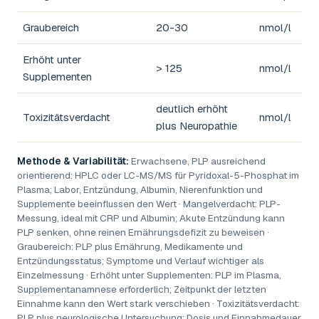
Graubereich
20-30
nmol/l
Erhöht unter
> 125
nmol/l
Supplementen
deutlich erhöht
Toxizitätsverdacht
nmol/l
plus Neuropathie
Methode & Variabilität:
Erwachsene, PLP ausreichend
orientierend: HPLC oder LC-MS/MS für Pyridoxal-5-Phosphat im
Plasma; Labor, Entzündung, Albumin, Nierenfunktion und
Supplemente beeinflussen den Wert · Mangelverdacht: PLP-
Messung, ideal mit CRP und Albumin; Akute Entzündung kann
PLP senken, ohne reinen Ernährungsdefizit zu beweisen ·
Graubereich: PLP plus Ernährung, Medikamente und
Entzündungsstatus; Symptome und Verlauf wichtiger als
Einzelmessung · Erhöht unter Supplementen: PLP im Plasma,
Supplementanamnese erforderlich; Zeitpunkt der letzten
Einnahme kann den Wert stark verschieben · Toxizitätsverdacht:
PLP plus neurologische Untersuchung; Dosis und Einnahmedauer