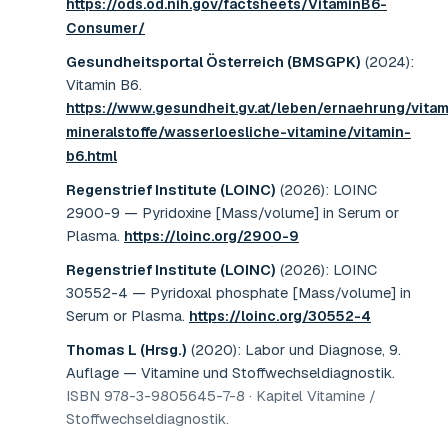
https://ods.od.nih.gov/factsheets/VitaminB6-
Consumer/
Gesundheitsportal Österreich (BMSGPK)
(2024)
:
Vitamin B6
.
https://www.gesundheit.gv.at/leben/ernaehrung/vita
mineralstoffe/wasserloesliche-vitamine/vitamin-
b6.html
Regenstrief Institute (LOINC)
(2026)
:
LOINC
2900-9 — Pyridoxine [Mass/volume] in Serum or
Plasma
.
https://loinc.org/2900-9
Regenstrief Institute (LOINC)
(2026)
:
LOINC
30552-4 — Pyridoxal phosphate [Mass/volume] in
Serum or Plasma
.
https://loinc.org/30552-4
Thomas L (Hrsg.)
(2020)
:
Labor und Diagnose, 9.
Auflage — Vitamine und Stoffwechseldiagnostik
.
ISBN 978-3-9805645-7-8 · Kapitel Vitamine /
Stoffwechseldiagnostik
.