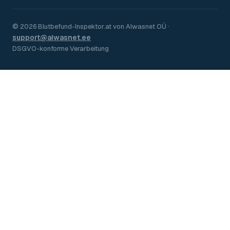
©
2026
Blutbefund-Inspektor.
at
von
AIwasnet OÜ
·
support@aiwasnet.ee
DSGVO-konforme Verarbeitung